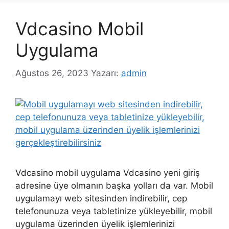
Vdcasino Mobil
Uygulama
Ağustos 26, 2023
Yazarı:
admin
Vdcasino mobil uygulama Vdcasino yeni giriş
adresine üye olmanın başka yolları da var. Mobil
uygulamayı web sitesinden indirebilir, cep
telefonunuza veya tabletinize yükleyebilir, mobil
uygulama üzerinden üyelik işlemlerinizi