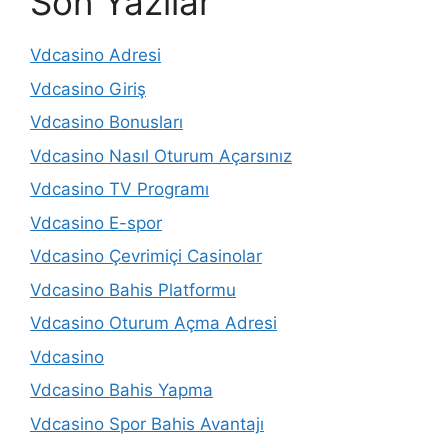
Son Yazılar
Vdcasino Adresi
Vdcasino Giriş
Vdcasino Bonusları
Vdcasino Nasıl Oturum Açarsınız
Vdcasino TV Programı
Vdcasino E-spor
Vdcasino Çevrimiçi Casinolar
Vdcasino Bahis Platformu
Vdcasino Oturum Açma Adresi
Vdcasino
Vdcasino Bahis Yapma
Vdcasino Spor Bahis Avantajı