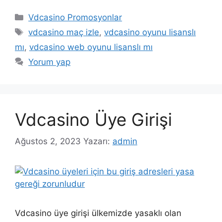
Kategoriler
Vdcasino Promosyonlar
Etiketler
vdcasino maç izle
,
vdcasino oyunu lisanslı
mı
,
vdcasino web oyunu lisanslı mı
Yorum yap
Vdcasino Üye Girişi
Ağustos 2, 2023
Yazarı:
admin
Vdcasino üye girişi ülkemizde yasaklı olan