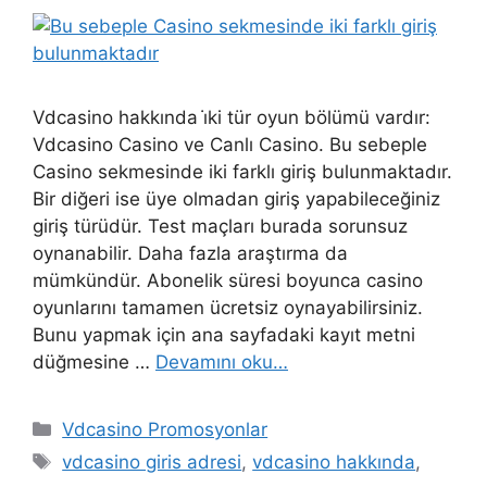
Vdcasino hakkında i̇ki tür oyun bölümü vardır:
Vdcasino Casino ve Canlı Casino. Bu sebeple
Casino sekmesinde iki farklı giriş bulunmaktadır.
Bir diğeri ise üye olmadan giriş yapabileceğiniz
giriş türüdür. Test maçları burada sorunsuz
oynanabilir. Daha fazla araştırma da
mümkündür. Abonelik süresi boyunca casino
oyunlarını tamamen ücretsiz oynayabilirsiniz.
Bunu yapmak için ana sayfadaki kayıt metni
düğmesine …
Devamını oku…
Kategoriler
Vdcasino Promosyonlar
Etiketler
vdcasino giris adresi
,
vdcasino hakkında
,