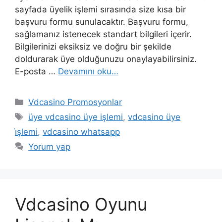
sayfada üyelik işlemi sırasında size kısa bir
başvuru formu sunulacaktır. Başvuru formu,
sağlamanız istenecek standart bilgileri içerir.
Bilgilerinizi eksiksiz ve doğru bir şekilde
doldurarak üye olduğunuzu onaylayabilirsiniz.
E-posta …
Devamını oku…
Kategoriler
Vdcasino Promosyonlar
Etiketler
üye vdcasino üye işlemi
,
vdcasino üye
i̇şlemi
,
vdcasino whatsapp
Yorum yap
Vdcasino Oyunu