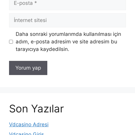
posta
İnternet
sitesi
Daha sonraki yorumlarımda kullanılması için
adım, e-posta adresim ve site adresim bu
tarayıcıya kaydedilsin.
Son Yazılar
Vdcasino Adresi
Vdcasino Giriş