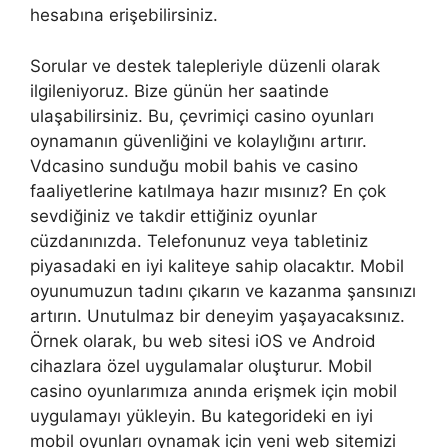
hesabına erişebilirsiniz.
Sorular ve destek talepleriyle düzenli olarak
ilgileniyoruz. Bize günün her saatinde
ulaşabilirsiniz. Bu, çevrimiçi casino oyunları
oynamanın güvenliğini ve kolaylığını artırır.
Vdcasino sunduğu mobil bahis ve casino
faaliyetlerine katılmaya hazır mısınız? En çok
sevdiğiniz ve takdir ettiğiniz oyunlar
cüzdanınızda. Telefonunuz veya tabletiniz
piyasadaki en iyi kaliteye sahip olacaktır. Mobil
oyunumuzun tadını çıkarın ve kazanma şansınızı
artırın. Unutulmaz bir deneyim yaşayacaksınız.
Örnek olarak, bu web sitesi iOS ve Android
cihazlara özel uygulamalar oluşturur. Mobil
casino oyunlarımıza anında erişmek için mobil
uygulamayı yükleyin. Bu kategorideki en iyi
mobil oyunları oynamak için yeni web sitemizi