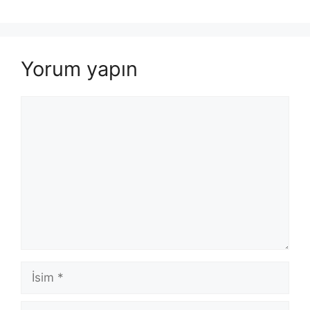
Yorum yapın
Yorum
İsim
E-