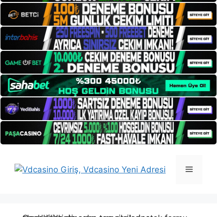
İçeriğe
atla
Menü