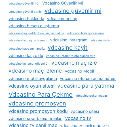
Vdcasino Güvenilir Mi
vdcasino güvenilirliği
vdcasino güvenlir mi
vdcasino güvenli bahis
vdcasino hakkında
vdcasino hesap
vdcasino hesap oluşturma
vdcasino hoş geldin bonusu nasıl alınır
vdcasino hızlı güncelleme
vdcasino instagram
vdcasino hızlı oyun hizmeti
vdcasino i̇şleri
vdcasino kayit
vdcasino kapsamlı analiz
vdcasino kaç oldu
vdcasino kefalet talebi alacak mı?
vdcasino maç izle
vdcasino kullanıcı güvenliği
vdcasino maç izleme
Vdcasino Mobil
vdcasino mobil uygulama
vdcasino oturum açma adresi
vdcasino para yatirma
vdcasino oyun sitesi
Vdcasino Para Çekme
vdcasino poker masası
vdcasino promosyon
vdcasino promosyon kodu
vdcasino sitesi
vdcasino tv
vdcasino spor bahis oranları
vdcasino tv canli maç
vdcasino tv canli maç izle