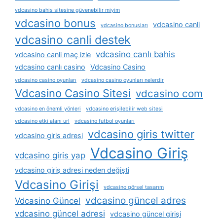
vdcasino bahis sitesine güvenebilir miyim
vdcasino bonus
vdcasino canli
vdcasino bonusları
vdcasino canli destek
vdcasino canlı bahis
vdcasino canli maç izle
vdcasino canlı casino
Vdcasino Casino
vdcasino casino oyunları
vdcasino casino oyunları nelerdir
Vdcasino Casino Sitesi
vdcasino com
vdcasino en önemli yönleri
vdcasino erişilebilir web sitesi
vdcasino etki alanı url
vdcasino futbol oyunları
vdcasino giris twitter
vdcasino giris adresi
Vdcasino Giriş
vdcasino giris yap
vdcasino giriş adresi neden değişti
Vdcasino Girişi
vdcasino görsel tasarım
vdcasino güncel adres
Vdcasino Güncel
vdcasino güncel adresi
vdcasino güncel girişi