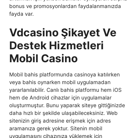
bonus ve promosyonlardan faydalanmanızda
fayda var.
Vdcasino Şikayet Ve
Destek Hizmetleri
Mobil Casino
Mobil bahis platformunda casinoya katılırken
veya bahis oynarken mobil uygulamadan
yararlanılabilir. Canlı bahis platformu hem iOS
hem de Android cihazlar için uygulamalar
oluşturmuştur. Bunu yaparak siteye gittiğinizde
daha hızlı bir şekilde ulaşabileceksiniz. Web
sitenizin giriş adresine erişmek için adres
aramanıza gerek yoktur. Sitenin mobil
uygulamasını cihazınıza yüklemek için