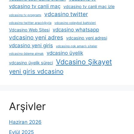
vdcasino tv canli maç
vdcasino tv canli maç izle
vdcasino twitter
vdcasino tv programı
vdcasino twitter aracılığıyla
vdcasino voleybol bahisleri
vdcasino whatsapp
Vdcasino Web Sitesi
vdcasino yeni adres
vdcasino yeni adresi
vdcasino yeni giris
vdcasino çok amaçlı siteler
vdcasino üyelik
vdcasino ödeme almak
Vdcasino Şikayet
vdcasino üyelik süreci
yeni giris vdcasino
Arşivler
Haziran 2026
Eylül 2025