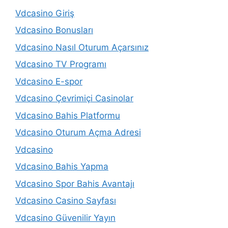
Vdcasino Giriş
Vdcasino Bonusları
Vdcasino Nasıl Oturum Açarsınız
Vdcasino TV Programı
Vdcasino E-spor
Vdcasino Çevrimiçi Casinolar
Vdcasino Bahis Platformu
Vdcasino Oturum Açma Adresi
Vdcasino
Vdcasino Bahis Yapma
Vdcasino Spor Bahis Avantajı
Vdcasino Casino Sayfası
Vdcasino Güvenilir Yayın