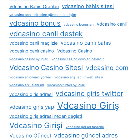
vdcasino bahis sitesi
Vdcasino Bahis Oranları
vdcasino bahis sitesine güvenebilir miyim
vdcasino bonus
vdcasino canli
vdcasino bonusları
vdcasino canli destek
vdcasino canlı bahis
vdcasino canli maç izle
vdcasino canlı casino
Vdcasino Casino
vdcasino casino oyunları
vdcasino casino oyunları nelerdir
Vdcasino Casino Sitesi
vdcasino com
vdcasino en önemli yönleri
vdcasino erişilebilir web sitesi
vdcasino etki alanı url
vdcasino futbol oyunları
vdcasino giris twitter
vdcasino giris adresi
Vdcasino Giriş
vdcasino giris yap
vdcasino giriş adresi neden değişti
Vdcasino Girişi
vdcasino görsel tasarım
vdcasino güncel adres
Vdcasino Güncel