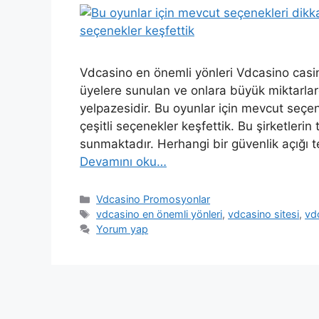
Vdcasino en önemli yönleri Vdcasino casino
üyelere sunulan ve onlara büyük miktarla
yelpazesidir. Bu oyunlar için mevcut seçen
çeşitli seçenekler keşfettik. Bu şirketler
sunmaktadır. Herhangi bir güvenlik açığı 
Devamını oku…
Kategoriler
Vdcasino Promosyonlar
Etiketler
vdcasino en önemli yönleri
,
vdcasino sitesi
,
vdc
Yorum yap