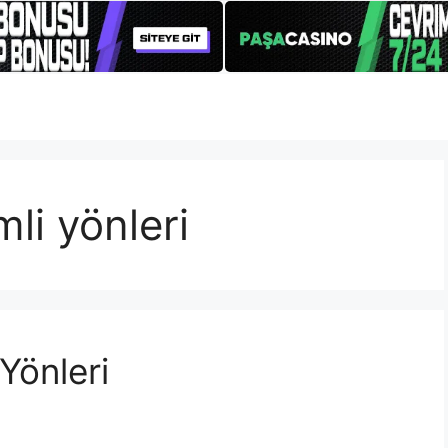
li yönleri
Yönleri