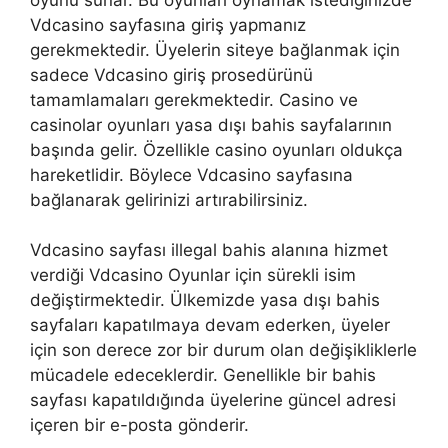
Vdcasino sayfasına giriş yapmanız
gerekmektedir. Üyelerin siteye bağlanmak için
sadece Vdcasino giriş prosedürünü
tamamlamaları gerekmektedir. Casino ve
casinolar oyunları yasa dışı bahis sayfalarının
başında gelir. Özellikle casino oyunları oldukça
hareketlidir. Böylece Vdcasino sayfasına
bağlanarak gelirinizi artırabilirsiniz.
Vdcasino sayfası illegal bahis alanına hizmet
verdiği Vdcasino Oyunlar için sürekli isim
değiştirmektedir. Ülkemizde yasa dışı bahis
sayfaları kapatılmaya devam ederken, üyeler
için son derece zor bir durum olan değişikliklerle
mücadele edeceklerdir. Genellikle bir bahis
sayfası kapatıldığında üyelerine güncel adresi
içeren bir e-posta gönderir.