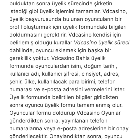
bulduktan sonra üyelik sürecinde şirketin
istediği gibi üyelik işlemini tamamlar. Vdcasino,
üyelik başvurusunda bulunan oyuncuların bir
profil oluşturmak için üyelik formundaki bilgileri
doldurmasını gerektirir. Vdcasino kendisi için
belirlemiş olduğu kurallar
Vdcasino üyelik süreci
dahilinde, oyuncu eklemek için başka bir
gereklilik yoktur. Vdcasino Bahis üyelik
formunda oyunculardan isim, doğum tarihi,
kullanıcı adı, kullanıcı şifresi, cinsiyet, adres,
şehir, ülke, kullanılacak para birimi, telefon
numarası ve e-posta adresini vermelerini ister.
Üyelik formunda belirtilen bilgiler girildikten
sonra oyuncu üyelik formu tamamlanmış olur.
Oyuncular formu doldurup Vdcasino Oyunlar
gönderdikten sonra, yayınlanan telefon
numaralarına veya e-posta adreslerine bir onay
gönderilecektir. Onaylandıktan sonra, oyuncu