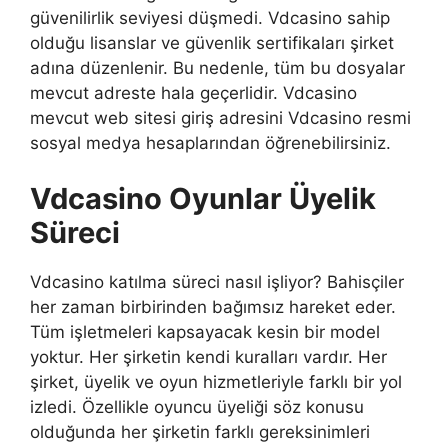
güvenilirlik seviyesi düşmedi. Vdcasino sahip
olduğu lisanslar ve güvenlik sertifikaları şirket
adına düzenlenir. Bu nedenle, tüm bu dosyalar
mevcut adreste hala geçerlidir. Vdcasino
mevcut web sitesi giriş adresini Vdcasino resmi
sosyal medya hesaplarından öğrenebilirsiniz.
Vdcasino Oyunlar Üyelik
Süreci
Vdcasino katılma süreci nasıl işliyor? Bahisçiler
her zaman birbirinden bağımsız hareket eder.
Tüm işletmeleri kapsayacak kesin bir model
yoktur. Her şirketin kendi kuralları vardır. Her
şirket, üyelik ve oyun hizmetleriyle farklı bir yol
izledi. Özellikle oyuncu üyeliği söz konusu
olduğunda her şirketin farklı gereksinimleri