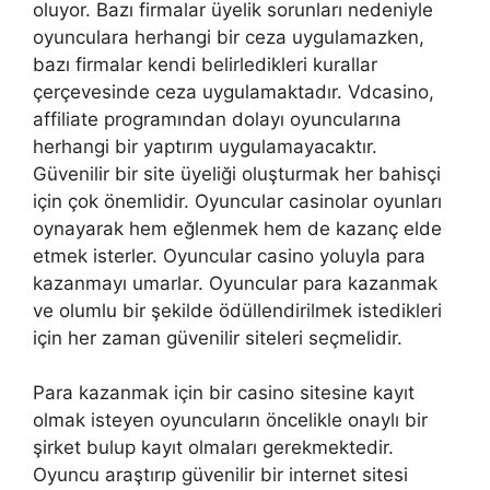
oluyor. Bazı firmalar üyelik sorunları nedeniyle
oyunculara herhangi bir ceza uygulamazken,
bazı firmalar kendi belirledikleri kurallar
çerçevesinde ceza uygulamaktadır. Vdcasino,
affiliate programından dolayı oyuncularına
herhangi bir yaptırım uygulamayacaktır.
Güvenilir bir site üyeliği oluşturmak her bahisçi
için çok önemlidir. Oyuncular casinolar oyunları
oynayarak hem eğlenmek hem de kazanç elde
etmek isterler. Oyuncular casino yoluyla para
kazanmayı umarlar. Oyuncular para kazanmak
ve olumlu bir şekilde ödüllendirilmek istedikleri
için her zaman güvenilir siteleri seçmelidir.
Para kazanmak için bir casino sitesine kayıt
olmak isteyen oyuncuların öncelikle onaylı bir
şirket bulup kayıt olmaları gerekmektedir.
Oyuncu araştırıp güvenilir bir internet sitesi