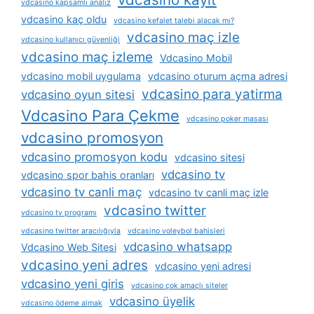
vdcasino kapsamlı analiz
vdcasino kaç oldu
vdcasino kefalet talebi alacak mı?
vdcasino maç izle
vdcasino kullanıcı güvenliği
vdcasino maç izleme
Vdcasino Mobil
vdcasino mobil uygulama
vdcasino oturum açma adresi
vdcasino para yatirma
vdcasino oyun sitesi
Vdcasino Para Çekme
vdcasino poker masası
vdcasino promosyon
vdcasino promosyon kodu
vdcasino sitesi
vdcasino tv
vdcasino spor bahis oranları
vdcasino tv canli maç
vdcasino tv canli maç izle
vdcasino twitter
vdcasino tv programı
vdcasino twitter aracılığıyla
vdcasino voleybol bahisleri
vdcasino whatsapp
Vdcasino Web Sitesi
vdcasino yeni adres
vdcasino yeni adresi
vdcasino yeni giris
vdcasino çok amaçlı siteler
vdcasino üyelik
vdcasino ödeme almak