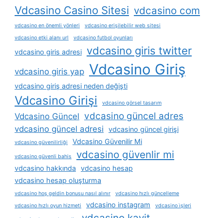
Vdcasino Casino Sitesi
vdcasino com
vdcasino en önemli yönleri
vdcasino erişilebilir web sitesi
vdcasino etki alanı url
vdcasino futbol oyunları
vdcasino giris twitter
vdcasino giris adresi
Vdcasino Giriş
vdcasino giris yap
vdcasino giriş adresi neden değişti
Vdcasino Girişi
vdcasino görsel tasarım
vdcasino güncel adres
Vdcasino Güncel
vdcasino güncel adresi
vdcasino güncel girişi
Vdcasino Güvenilir Mi
vdcasino güvenilirliği
vdcasino güvenlir mi
vdcasino güvenli bahis
vdcasino hakkında
vdcasino hesap
vdcasino hesap oluşturma
vdcasino hoş geldin bonusu nasıl alınır
vdcasino hızlı güncelleme
vdcasino instagram
vdcasino hızlı oyun hizmeti
vdcasino i̇şleri
vdcasino kayit