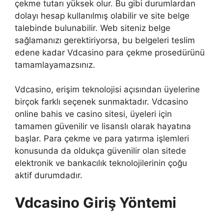
çekme tutarı yüksek olur. Bu gibi durumlardan
dolayı hesap kullanılmış olabilir ve site belge
talebinde bulunabilir. Web siteniz belge
sağlamanızı gerektiriyorsa, bu belgeleri teslim
edene kadar Vdcasino para çekme prosedürünü
tamamlayamazsınız.
Vdcasino, erişim teknolojisi açısından üyelerine
birçok farklı seçenek sunmaktadır. Vdcasino
online bahis ve casino sitesi, üyeleri için
tamamen güvenilir ve lisanslı olarak hayatına
başlar. Para çekme ve para yatırma işlemleri
konusunda da oldukça güvenilir olan sitede
elektronik ve bankacılık teknolojilerinin çoğu
aktif durumdadır.
Vdcasino Giriş Yöntemi