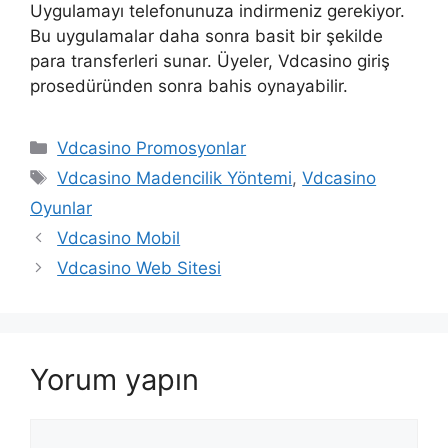
Uygulamayı telefonunuza indirmeniz gerekiyor.
Bu uygulamalar daha sonra basit bir şekilde
para transferleri sunar. Üyeler, Vdcasino giriş
prosedüründen sonra bahis oynayabilir.
Kategoriler
Vdcasino Promosyonlar
Etiketler
Vdcasino Madencilik Yöntemi
,
Vdcasino
Oyunlar
Vdcasino Mobil
Vdcasino Web Sitesi
Yorum yapın
Yorum