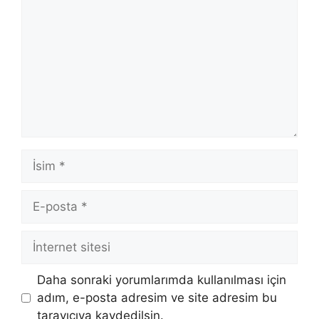
İsim
E-
posta
İnternet
sitesi
Daha sonraki yorumlarımda kullanılması için
adım, e-posta adresim ve site adresim bu
tarayıcıya kaydedilsin.