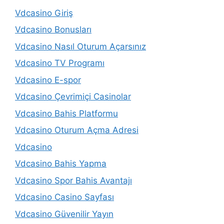
Vdcasino Giriş
Vdcasino Bonusları
Vdcasino Nasıl Oturum Açarsınız
Vdcasino TV Programı
Vdcasino E-spor
Vdcasino Çevrimiçi Casinolar
Vdcasino Bahis Platformu
Vdcasino Oturum Açma Adresi
Vdcasino
Vdcasino Bahis Yapma
Vdcasino Spor Bahis Avantajı
Vdcasino Casino Sayfası
Vdcasino Güvenilir Yayın