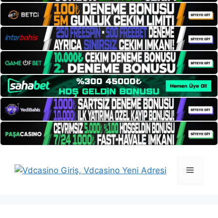
İçeriğe
atla
Menü