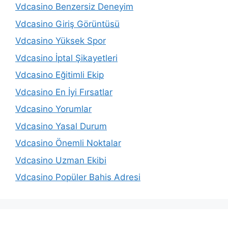
Vdcasino Benzersiz Deneyim
Vdcasino Giriş Görüntüsü
Vdcasino Yüksek Spor
Vdcasino İptal Şikayetleri
Vdcasino Eğitimli Ekip
Vdcasino En İyi Fırsatlar
Vdcasino Yorumlar
Vdcasino Yasal Durum
Vdcasino Önemli Noktalar
Vdcasino Uzman Ekibi
Vdcasino Popüler Bahis Adresi