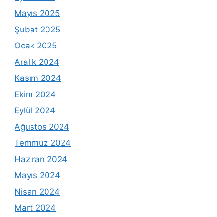
Mayıs 2025
Şubat 2025
Ocak 2025
Aralık 2024
Kasım 2024
Ekim 2024
Eylül 2024
Ağustos 2024
Temmuz 2024
Haziran 2024
Mayıs 2024
Nisan 2024
Mart 2024