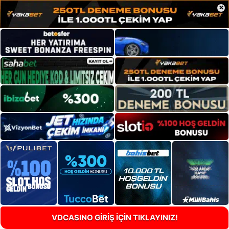
×
VDCASINO GİRİŞ İÇİN TIKLAYINIZ!