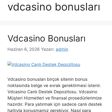
vdcasino bonusları
Vdcasino Bonusları
Haziran 6, 2026
Yazarı:
admin
Vdcasino bonusları birçok sitenin bonus
noktasında belge ve evrak gerektirmesi istenir.
Vdcasino Canlı Destek Depozitosu. Vdcasino
Müşteri Hizmetleri ve finansal prosedürlerimize
hazırdır. Para yatırmak için sadece canlı destek
hattıyla konuşmamız gerekiyor. Nasıl para