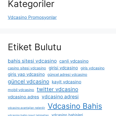
Kategoriler
Vdcasino Promosyonlar
Etiket Bulutu
bahis sitesi vdcasino
canli vdcasino
girisi vdcasino
casino sitesi vdcasino
giris vdcasino
giris yap vdcasino
güncel adresi vdcasino
güncel vdcasino
kayit vdcasino
twitter vdcasino
mobil vdcasino
vdcasino adresi
vdcasino adres
Vdcasino Bahis
vdcasino avantajları nelerdir
vdcasino bahisleri
vdcasino bahis kayıt talimatları