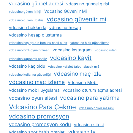
vdcasino güncel adresi
vdcasino güncel girişi
Vdcasino Güvenilir Mi
vdcasino güvenilirliği
vdcasino güvenlir mi
vdcasino güvenli bahis
vdcasino hakkında
vdcasino hesap
vdcasino hesap oluşturma
vdcasino hoş geldin bonusu nasıl alınır
vdcasino hızlı güncelleme
vdcasino instagram
vdcasino hızlı oyun hizmeti
vdcasino i̇şleri
vdcasino kayit
vdcasino kapsamlı analiz
vdcasino kaç oldu
vdcasino kefalet talebi alacak mı?
vdcasino maç izle
vdcasino kullanıcı güvenliği
vdcasino maç izleme
Vdcasino Mobil
vdcasino mobil uygulama
vdcasino oturum açma adresi
vdcasino para yatirma
vdcasino oyun sitesi
Vdcasino Para Çekme
vdcasino poker masası
vdcasino promosyon
vdcasino promosyon kodu
vdcasino sitesi
vdcasino tv
vdcasino spor bahis oranları