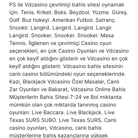
PS ile Vdcasino çevrimiçi bahis sitesi oynamak
için. Tenis. Kriket. Boks. Beyzbol. Yüzme. Güreş.
Golf. Buz hokeyi. Amerikan Futbol. Satranç.
Snookir. Langird. Langird. Langird. Langir.
Langird. Snooker. Snooker. Snooker. Masa
Tennis. İlgilenen ve çevrimiçi Casino oyun
seçenekleri, en çok Casino Oyunları ve Vdcasino
en çok keyif aldığını gösterir ve Vdcasino en çok
keyif aldığını gösterir. Vdcasino bahis sitesinin
canlı casino bölümündeki oyun seçeneklerinde.
Kazı, Blackjack Vdcasino Özel Masalar, Canlı
Zar Oyunları ve Bakarat, Vdcasino Online Bahis
Müşterilerin Bahis Sitesi 7-24 ve Bol miktarda
mümkün olan çok miktarda tanınmış casino
oyunları: Live Baccara. Live Blackjack. Live
Texas SURS SUBO. Live Texas SURS. Canlı
casino oyunları, Vdcasino, canlı bahis
müşterilerine bahis kazançlarına yüksek