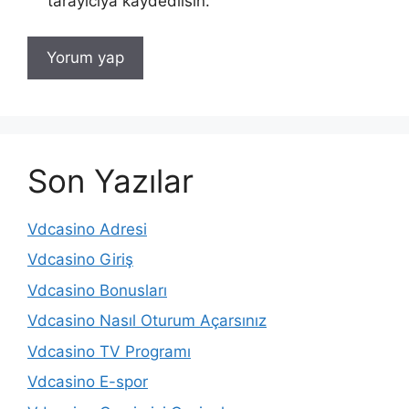
tarayıcıya kaydedilsin.
Son Yazılar
Vdcasino Adresi
Vdcasino Giriş
Vdcasino Bonusları
Vdcasino Nasıl Oturum Açarsınız
Vdcasino TV Programı
Vdcasino E-spor