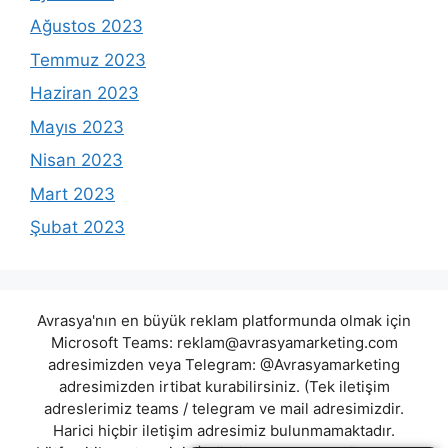
Ağustos 2023
Temmuz 2023
Haziran 2023
Mayıs 2023
Nisan 2023
Mart 2023
Şubat 2023
Avrasya'nın en büyük reklam platformunda olmak için
Microsoft Teams:
reklam@avrasyamarketing.com
adresimizden veya Telegram: @Avrasyamarketing
adresimizden irtibat kurabilirsiniz. (Tek iletişim
adreslerimiz teams / telegram ve mail adresimizdir.
Harici hiçbir iletişim adresimiz bulunmamaktadır.