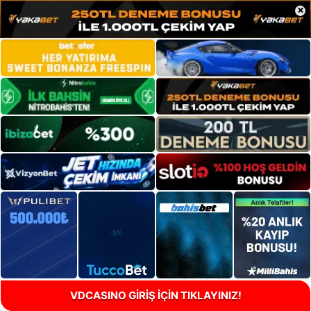
×
VDCASINO GİRİŞ İÇİN TIKLAYINIZ!