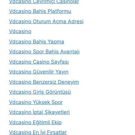
Vdcasino Çevrimiçi Casinolar
Vdcasino Bahis Platformu
Vdcasino Oturum Açma Adresi
Vdcasino
Vdcasino Bahis Yapma
Vdcasino Spor Bahis Avantajı
Vdcasino Casino Sayfası
Vdcasino Güvenilir Yayın
Vdcasino Benzersiz Deneyim
Vdcasino Giriş Görüntüsü
Vdcasino Yüksek Spor
Vdcasino İptal Şikayetleri
Vdcasino Eğitimli Ekip
Vdcasino En İyi Fırsatlar