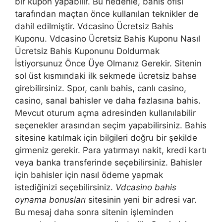
bir kupon yapabilir. Bu nedenle, bahis ofisi
tarafından maçtan önce kullanılan teknikler de
dahil edilmiştir. Vdcasino Ücretsiz Bahis
Kuponu. Vdcasino Ücretsiz Bahis Kuponu Nasıl
Ücretsiz Bahis Kuponunu Doldurmak
İstiyorsunuz Önce Üye Olmanız Gerekir. Sitenin
sol üst kısmındaki ilk sekmede ücretsiz bahse
girebilirsiniz. Spor, canlı bahis, canlı casino,
casino, sanal bahisler ve daha fazlasına bahis.
Mevcut oturum açma adresinden kullanılabilir
seçenekler arasından seçim yapabilirsiniz. Bahis
sitesine katılmak için bilgileri doğru bir şekilde
girmeniz gerekir. Para yatırmayı nakit, kredi kartı
veya banka transferinde seçebilirsiniz. Bahisler
için bahisler için nasıl ödeme yapmak
istediğinizi seçebilirsiniz.
Vdcasino bahis
oynama bonusları
sitesinin yeni bir adresi var.
Bu mesaj daha sonra sitenin işleminden