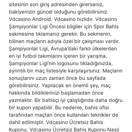
sitesinin son giriş adresinden girerseniz,
bakiyenizin güncel olduğunu görebilirsiniz.
Vdcasino Android. Vdcasino hızlıdır. Vdcasino
Şampiyonlar Ligi Öncesi bilgiler için Spor Bahis
sekmesine tıklamanız gerekir. Bu sekmenin,
bilinen maçların adıyla özel bir çalışması vardır.
Şampiyonlar Ligi, Avrupa’daki farklı ülkelerden
en iyi futbol takımlarını içeren bir yarışma.
Şampiyonlar Ligi’nin logosunu tıkladığınızda,
ayrıntılı bir maç listesiyle karşılaşırsınız. Maçların
sonuçlarını uzun zaman önce bu sayfada
görebilirsiniz. Yapılacak en önemli şey, maç
hakkında bildiklerinizi başlamadan önce
yazmaktır. Bir bahisçi iyi çalıştığında daha doğru
bir kupon yapabilir. Bu nedenle, bahis ofisi
tarafından maçtan önce kullanılan teknikler de
dahil edilmiştir. Vdcasino Ücretsiz Bahis
Kuponu. Vdcasino Ücretsiz Bahis Kuponu Nasıl