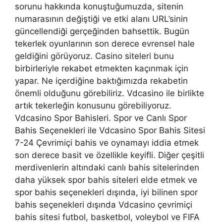
sorunu hakkında konuştuğumuzda, sitenin
numarasının değiştiği ve etki alanı URL’sinin
güncellendiği gerçeğinden bahsettik. Bugün
tekerlek oyunlarının son derece evrensel hale
geldiğini görüyoruz. Casino siteleri bunu
birbirleriyle rekabet etmekten kaçınmak için
yapar. Ne içerdiğine baktığımızda rekabetin
önemli olduğunu görebiliriz. Vdcasino ile birlikte
artık tekerleğin konusunu görebiliyoruz.
Vdcasino Spor Bahisleri. Spor ve Canlı Spor
Bahis Seçenekleri ile Vdcasino Spor Bahis Sitesi
7-24 Çevrimiçi bahis ve oynamayı iddia etmek
son derece basit ve özellikle keyifli. Diğer çeşitli
merdivenlerin altındaki canlı bahis sitelerinden
daha yüksek spor bahis siteleri elde etmek ve
spor bahis seçenekleri dışında, iyi bilinen spor
bahis seçenekleri dışında Vdcasino çevrimiçi
bahis sitesi futbol, basketbol, voleybol ve FIFA