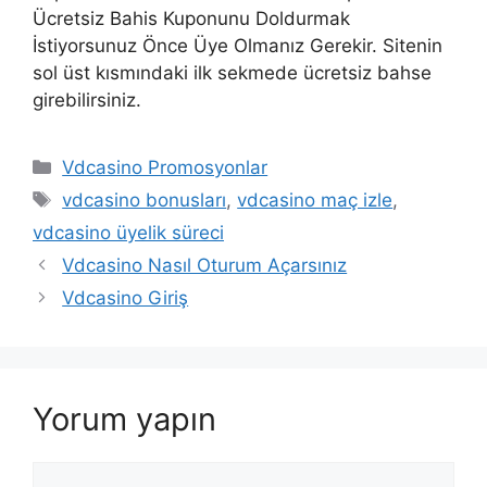
Ücretsiz Bahis Kuponunu Doldurmak
İstiyorsunuz Önce Üye Olmanız Gerekir. Sitenin
sol üst kısmındaki ilk sekmede ücretsiz bahse
girebilirsiniz.
Kategoriler
Vdcasino Promosyonlar
Etiketler
vdcasino bonusları
,
vdcasino maç izle
,
vdcasino üyelik süreci
Vdcasino Nasıl Oturum Açarsınız
Vdcasino Giriş
Yorum yapın
Yorum