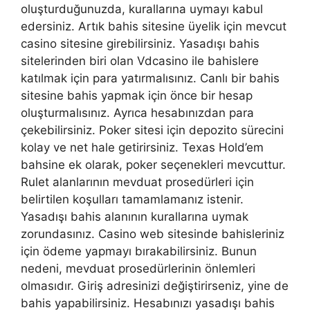
oluşturduğunuzda, kurallarına uymayı kabul
edersiniz. Artık bahis sitesine üyelik için mevcut
casino sitesine girebilirsiniz. Yasadışı bahis
sitelerinden biri olan Vdcasino ile bahislere
katılmak için para yatırmalısınız. Canlı bir bahis
sitesine bahis yapmak için önce bir hesap
oluşturmalısınız. Ayrıca hesabınızdan para
çekebilirsiniz. Poker sitesi için depozito sürecini
kolay ve net hale getirirsiniz. Texas Hold’em
bahsine ek olarak, poker seçenekleri mevcuttur.
Rulet alanlarının mevduat prosedürleri için
belirtilen koşulları tamamlamanız istenir.
Yasadışı bahis alanının kurallarına uymak
zorundasınız. Casino web sitesinde bahisleriniz
için ödeme yapmayı bırakabilirsiniz. Bunun
nedeni, mevduat prosedürlerinin önlemleri
olmasıdır. Giriş adresinizi değiştirirseniz, yine de
bahis yapabilirsiniz. Hesabınızı yasadışı bahis