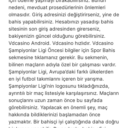
için ödeme yapmayı bırakabilirsiniz. Bunun
nedeni, mevduat prosedürlerinin önlemleri
olmasıdır. Giriş adresinizi değiştirirseniz, yine de
bahis yapabilirsiniz. Hesabınızı yasadışı bahis
sitesinin son giriş adresinden girerseniz,
bakiyenizin güncel olduğunu görebilirsiniz.
Vdcasino Android. Vdcasino hızlıdır. Vdcasino
Şampiyonlar Ligi Öncesi bilgiler için Spor Bahis
sekmesine tıklamanız gerekir. Bu sekmenin,
bilinen maçların adıyla özel bir çalışması vardır.
Şampiyonlar Ligi, Avrupa’daki farklı ülkelerden
en iyi futbol takımlarını içeren bir yarışma.
Şampiyonlar Ligi’nin logosunu tıkladığınızda,
ayrıntılı bir maç listesiyle karşılaşırsınız. Maçların
sonuçlarını uzun zaman önce bu sayfada
görebilirsiniz. Yapılacak en önemli şey, maç
hakkında bildiklerinizi başlamadan önce
yazmaktır. Bir bahisçi iyi çalıştığında daha doğru