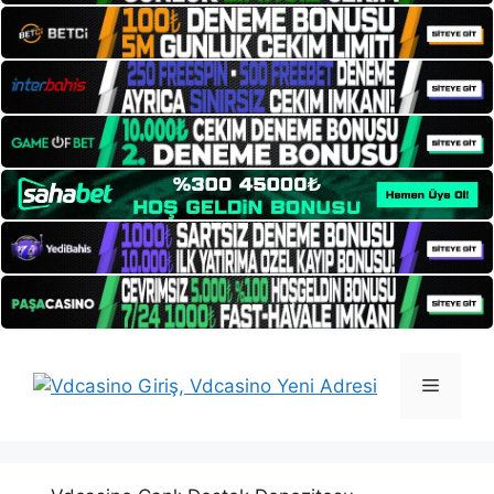
İçeriğe
atla
Menü