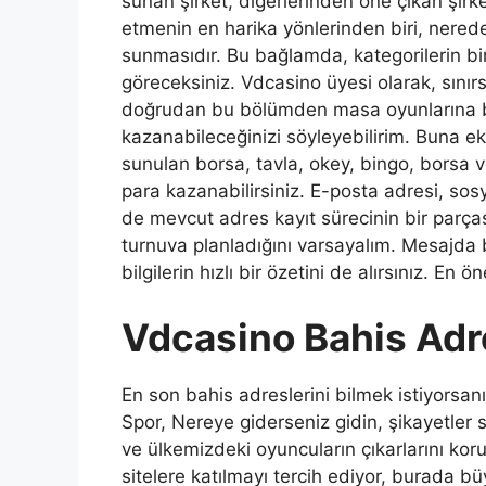
sunan şirket, diğerlerinden öne çıkan şirket
etmenin en harika yönlerinden biri, nere
sunmasıdır. Bu bağlamda, kategorilerin b
göreceksiniz. Vdcasino üyesi olarak, sınırsız
doğrudan bu bölümden masa oyunlarına bağl
kazanabileceğinizi söyleyebilirim. Buna ek
sunulan borsa, tavla, okey, bingo, borsa ve
para kazanabilirsiniz. E-posta adresi, sos
de mevcut adres kayıt sürecinin bir parçası
turnuva planladığını varsayalım. Mesajda be
bilgilerin hızlı bir özetini de alırsınız. En
Vdcasino Bahis Adr
En son bahis adreslerini bilmek istiyorsanı
Spor, Nereye giderseniz gidin, şikayetler
ve ülkemizdeki oyuncuların çıkarlarını ko
sitelere katılmayı tercih ediyor, burada büy