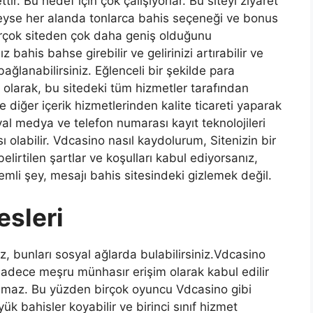
tir. Bu hedef için çok çalışıyorlar. Bu siteyi ziyaret
deyse her alanda tonlarca bahis seçeneği ve bonus
irçok siteden çok daha geniş olduğunu
 bahis bahse girebilir ve gelirinizi artırabilir ve
anabilirsiniz. Eğlenceli bir şekilde para
 olarak, bu sitedeki tüm hizmetler tarafından
 diğer içerik hizmetlerinden kalite ticareti yaparak
yal medya ve telefon numarası kayıt teknolojileri
 olabilir. Vdcasino nasıl kaydolurum, Sitenizin bir
lirtilen şartlar ve koşulları kabul ediyorsanız,
 önemli şey, mesajı bahis sitesindeki gizlemek değil.
esleri
z, bunları sosyal ağlarda bulabilirsiniz.Vdcasino
 sadece meşru münhasır erişim olarak kabul edilir
rumaz. Bu yüzden birçok oyuncu Vdcasino gibi
ük bahisler koyabilir ve birinci sınıf hizmet