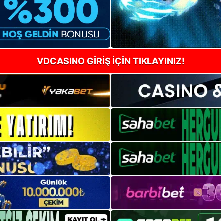
VDCASINO GİRİŞ İÇİN TIKLAYINIZ!