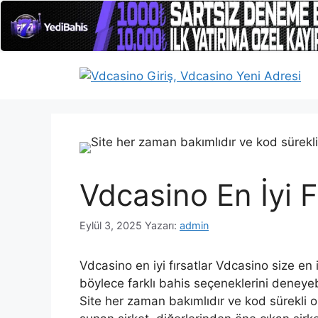
İçeriğe
atla
Vdcasino En İyi F
Eylül 3, 2025
Yazarı:
admin
Vdcasino en iyi fırsatlar Vdcasino size en iy
böylece farklı bahis seçeneklerini deneyeb
Site her zaman bakımlıdır ve kod sürekli olar