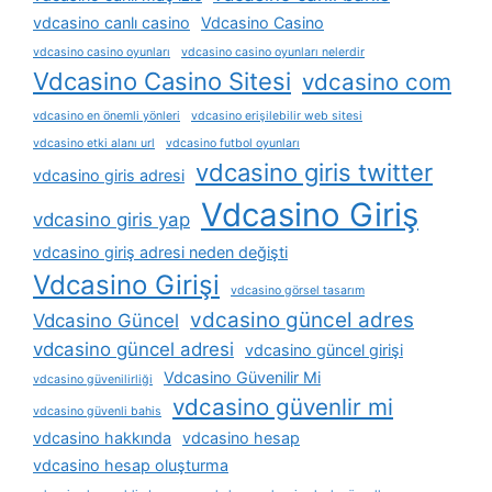
vdcasino canlı casino
Vdcasino Casino
vdcasino casino oyunları
vdcasino casino oyunları nelerdir
Vdcasino Casino Sitesi
vdcasino com
vdcasino en önemli yönleri
vdcasino erişilebilir web sitesi
vdcasino etki alanı url
vdcasino futbol oyunları
vdcasino giris twitter
vdcasino giris adresi
Vdcasino Giriş
vdcasino giris yap
vdcasino giriş adresi neden değişti
Vdcasino Girişi
vdcasino görsel tasarım
vdcasino güncel adres
Vdcasino Güncel
vdcasino güncel adresi
vdcasino güncel girişi
Vdcasino Güvenilir Mi
vdcasino güvenilirliği
vdcasino güvenlir mi
vdcasino güvenli bahis
vdcasino hakkında
vdcasino hesap
vdcasino hesap oluşturma