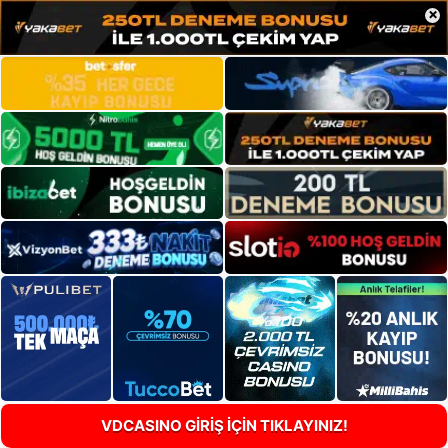
×
VDCASINO GİRİŞ İÇİN TIKLAYINIZ!