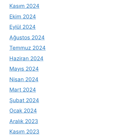
Kasım 2024
Ekim 2024
Eylül 2024
Ağustos 2024
Temmuz 2024
Haziran 2024
Mayıs 2024
Nisan 2024
Mart 2024
Şubat 2024
Ocak 2024
Aralık 2023
Kasım 2023