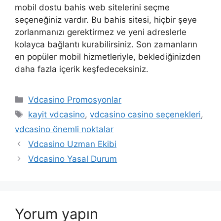
mobil dostu bahis web sitelerini seçme
seçeneğiniz vardır. Bu bahis sitesi, hiçbir şeye
zorlanmanızı gerektirmez ve yeni adreslerle
kolayca bağlantı kurabilirsiniz. Son zamanların
en popüler mobil hizmetleriyle, beklediğinizden
daha fazla içerik keşfedeceksiniz.
Kategoriler
Vdcasino Promosyonlar
Etiketler
kayit vdcasino
,
vdcasino casino seçenekleri
,
vdcasino önemli noktalar
Vdcasino Uzman Ekibi
Vdcasino Yasal Durum
Yorum yapın