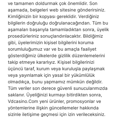
ve tamamen doldurmak çok önemlidir. Son
aşamada, belgeleri web sitesine gönderirsiniz.
Kimliğinizin bir kopyası gereklidir. Verdiğiniz
bilgilerin doğruluğu doğrulanacağından. Tüm bu
aşamaları başarıyla tamamladıktan sonra, üyelik
prosedürleriniz sonuçlandırılacaktır. Bildiğimiz
gibi, üyelerimizin kişisel bilgilerini koruma
sorumluluğumuz var ve bu amaçla faaliyet
gösterdiğimiz ülkelerde gizlilik düzenlemelerini
takip etmeye kararlıyız. Kişisel bilgilerinizi
üçüncü taraf, kurum veya kuruluşla paylaşmak
veya yayınlamak için yasal bir yükümlülük
olmadıkça, bunu yapmamız mümkün değildir.
Tüm veriler son derece güvenli sunucularımızda
saklanır. Üyeliğinizi kurmayı bitirdikten sonra,
Vdcasino.Com yeni ürünler, promosyonlar ve
yöntemlerine ilişkin güncellemeler hakkında
sizinle iletişime geçmesi için izin verileceksiniz.