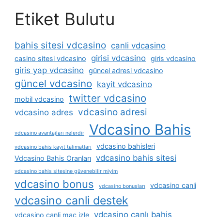
Etiket Bulutu
bahis sitesi vdcasino
canli vdcasino
girisi vdcasino
casino sitesi vdcasino
giris vdcasino
giris yap vdcasino
güncel adresi vdcasino
güncel vdcasino
kayit vdcasino
twitter vdcasino
mobil vdcasino
vdcasino adresi
vdcasino adres
Vdcasino Bahis
vdcasino avantajları nelerdir
vdcasino bahisleri
vdcasino bahis kayıt talimatları
vdcasino bahis sitesi
Vdcasino Bahis Oranları
vdcasino bahis sitesine güvenebilir miyim
vdcasino bonus
vdcasino canli
vdcasino bonusları
vdcasino canli destek
vdcasino canlı bahis
vdcasino canli maç izle