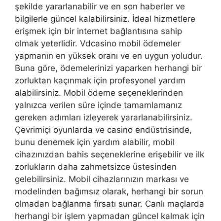
şekilde yararlanabilir ve en son haberler ve
bilgilerle güncel kalabilirsiniz. İdeal hizmetlere
erişmek için bir internet bağlantısına sahip
olmak yeterlidir. Vdcasino mobil ödemeler
yapmanın en yüksek oranı ve en uygun yoludur.
Buna göre, ödemelerinizi yaparken herhangi bir
zorluktan kaçınmak için profesyonel yardım
alabilirsiniz. Mobil ödeme seçeneklerinden
yalnızca verilen süre içinde tamamlamanız
gereken adımları izleyerek yararlanabilirsiniz.
Çevrimiçi oyunlarda ve casino endüstrisinde,
bunu denemek için yardım alabilir, mobil
cihazınızdan bahis seçeneklerine erişebilir ve ilk
zorlukların daha zahmetsizce üstesinden
gelebilirsiniz. Mobil cihazlarınızın markası ve
modelinden bağımsız olarak, herhangi bir sorun
olmadan bağlanma fırsatı sunar. Canlı maçlarda
herhangi bir işlem yapmadan güncel kalmak için