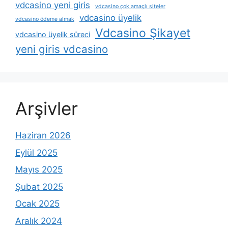
vdcasino yeni giris
vdcasino çok amaçlı siteler
vdcasino üyelik
vdcasino ödeme almak
Vdcasino Şikayet
vdcasino üyelik süreci
yeni giris vdcasino
Arşivler
Haziran 2026
Eylül 2025
Mayıs 2025
Şubat 2025
Ocak 2025
Aralık 2024