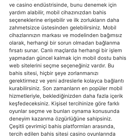
ve casino endüstrisinde, bunu denemek için
yardım alabilir, mobil cihazınızdan bahis
seçeneklerine erişebilir ve ilk zorlukların daha
zahmetsizce üstesinden gelebilirsiniz. Mobil
cihazlarınızın markası ve modelinden bağımsız
olarak, herhangi bir sorun olmadan bağlanma
fırsatı sunar. Canlı maçlarda herhangi bir işlem
yapmadan güncel kalmak için mobil dostu bahis
web sitelerini seçme seçeneğiniz vardır. Bu
bahis sitesi, hiçbir şeye zorlanmanızı
gerektirmez ve yeni adreslerle kolayca bağlantı
kurabilirsiniz. Son zamanların en popüler mobil
hizmetleriyle, beklediğinizden daha fazla içerik
keşfedeceksiniz. Kişisel tercihinize göre farklı
oyunlar seçme ve bunları oynama konusunda
deneyim kazanma özgürlüğüne sahipsiniz.
Çeşitli çevrimiçi bahis platformları arasında,
tercih edilen bahis sitesi casino oyunlarında