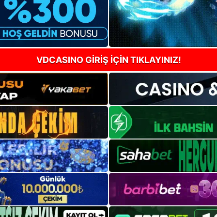
VDCASINO GİRİŞ İÇİN TIKLAYINIZ!