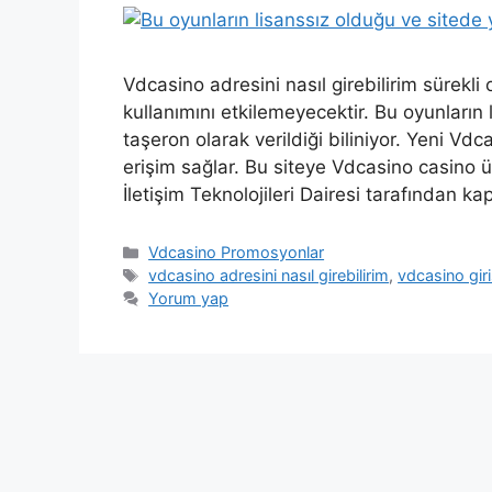
Vdcasino adresini nasıl girebilirim sürekli
kullanımını etkilemeyecektir. Bu oyunların
taşeron olarak verildiği biliniyor. Yeni Vd
erişim sağlar. Bu siteye Vdcasino casino üze
İletişim Teknolojileri Dairesi tarafından ka
Kategoriler
Vdcasino Promosyonlar
Etiketler
vdcasino adresini nasıl girebilirim
,
vdcasino gir
Yorum yap