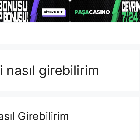
 nasıl girebilirim
ıl Girebilirim