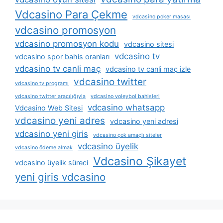
Vdcasino Para Çekme
vdcasino poker masası
vdcasino promosyon
vdcasino promosyon kodu
vdcasino sitesi
vdcasino tv
vdcasino spor bahis oranları
vdcasino tv canli maç
vdcasino tv canli maç izle
vdcasino twitter
vdcasino tv programı
vdcasino twitter aracılığıyla
vdcasino voleybol bahisleri
vdcasino whatsapp
Vdcasino Web Sitesi
vdcasino yeni adres
vdcasino yeni adresi
vdcasino yeni giris
vdcasino çok amaçlı siteler
vdcasino üyelik
vdcasino ödeme almak
Vdcasino Şikayet
vdcasino üyelik süreci
yeni giris vdcasino