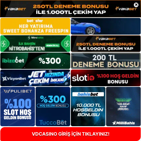
×
VDCASINO GİRİŞ İÇİN TIKLAYINIZ!