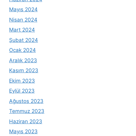
Mayıs 2024
Nisan 2024
Mart 2024
Şubat 2024
Ocak 2024
Aralık 2023
Kasım 2023
Ekim 2023
Eylül 2023
Ağustos 2023
Temmuz 2023
Haziran 2023
Mayıs 2023