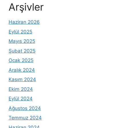
Arşivler
Haziran 2026
Eylül 2025
Mayıs 2025
Şubat 2025
Ocak 2025
Aralık 2024
Kasım 2024
Ekim 2024
Eylül 2024
Ağustos 2024
Temmuz 2024
Haziran 2024