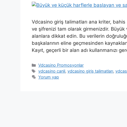
Vdcasino giriş talimatları ana kriter, bahis
ve şifrenizi tam olarak girmenizdir. Büyük
alanlara dikkat edin. Bu verilerin doğrulu
başkalarının eline geçmesinden kaynaklan
Kayıt, geçerli bir alan adı kullanmanızı ger
Kategoriler
Vdcasino Promosyonlar
Etiketler
vdcasino canli
,
vdcasino giriş talimatları
,
vdcas
Yorum yap