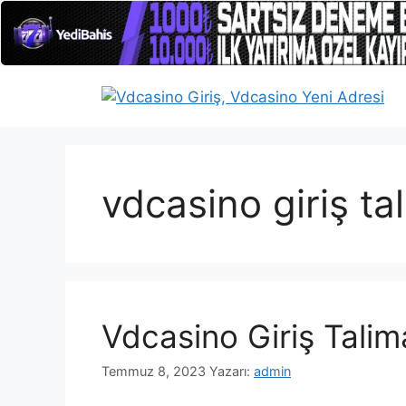
İçeriğe
atla
vdcasino giriş tal
Vdcasino Giriş Talima
Temmuz 8, 2023
Yazarı:
admin