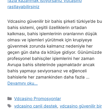
Vdcasino güvenilir bir bahis şirketi türkiye’de bu
bahis sistemi, çeşitli özelliklerin ortadan
kalkması, bahis işlemlerinin oranlarının düşük
olması ve işlemleri yürütmek için krupiyeye
güvenmek zorunda kalmanız nedeniyle her
geçen gün daha da kötüye gidiyor. Günümüzde
profesyonel bahisçiler işlemlerini her zaman
Avrupa bahis sitelerinde yapmaktadır ancak
bahis yapmayı seviyorsanız ve eğlenceli
bahislerle her zamankinden daha fazla …
Devamını oku…
Kategoriler
Vdcasino Promosyonlar
Etiketler
vdcasino canli destek
,
vdcasino güvenilir bir