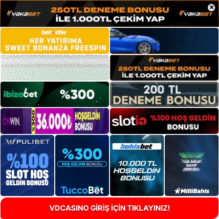
×
VDCASINO GİRİŞ İÇİN TIKLAYINIZ!