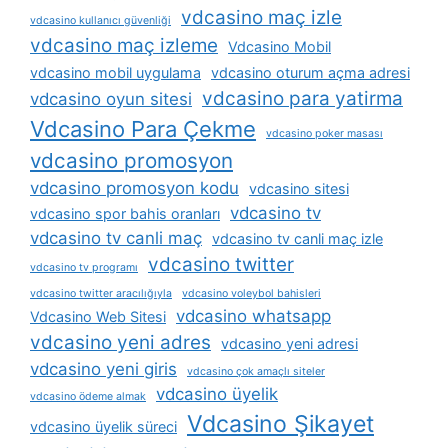
vdcasino maç izle
vdcasino kullanıcı güvenliği
vdcasino maç izleme
Vdcasino Mobil
vdcasino mobil uygulama
vdcasino oturum açma adresi
vdcasino para yatirma
vdcasino oyun sitesi
Vdcasino Para Çekme
vdcasino poker masası
vdcasino promosyon
vdcasino promosyon kodu
vdcasino sitesi
vdcasino tv
vdcasino spor bahis oranları
vdcasino tv canli maç
vdcasino tv canli maç izle
vdcasino twitter
vdcasino tv programı
vdcasino twitter aracılığıyla
vdcasino voleybol bahisleri
vdcasino whatsapp
Vdcasino Web Sitesi
vdcasino yeni adres
vdcasino yeni adresi
vdcasino yeni giris
vdcasino çok amaçlı siteler
vdcasino üyelik
vdcasino ödeme almak
Vdcasino Şikayet
vdcasino üyelik süreci