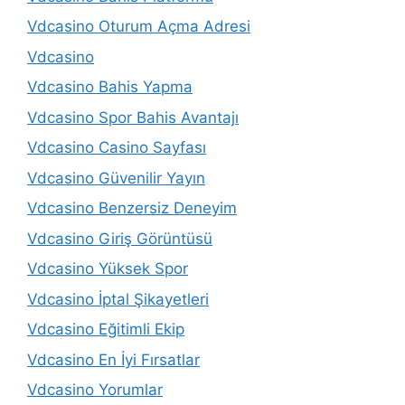
Vdcasino Oturum Açma Adresi
Vdcasino
Vdcasino Bahis Yapma
Vdcasino Spor Bahis Avantajı
Vdcasino Casino Sayfası
Vdcasino Güvenilir Yayın
Vdcasino Benzersiz Deneyim
Vdcasino Giriş Görüntüsü
Vdcasino Yüksek Spor
Vdcasino İptal Şikayetleri
Vdcasino Eğitimli Ekip
Vdcasino En İyi Fırsatlar
Vdcasino Yorumlar