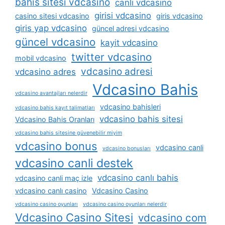
bahis sitesi vdcasino
canli vdcasino
girisi vdcasino
casino sitesi vdcasino
giris vdcasino
giris yap vdcasino
güncel adresi vdcasino
güncel vdcasino
kayit vdcasino
twitter vdcasino
mobil vdcasino
vdcasino adresi
vdcasino adres
Vdcasino Bahis
vdcasino avantajları nelerdir
vdcasino bahisleri
vdcasino bahis kayıt talimatları
vdcasino bahis sitesi
Vdcasino Bahis Oranları
vdcasino bahis sitesine güvenebilir miyim
vdcasino bonus
vdcasino canli
vdcasino bonusları
vdcasino canli destek
vdcasino canlı bahis
vdcasino canli maç izle
vdcasino canlı casino
Vdcasino Casino
vdcasino casino oyunları
vdcasino casino oyunları nelerdir
Vdcasino Casino Sitesi
vdcasino com