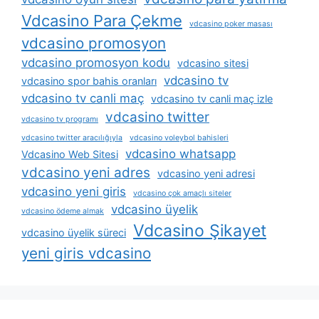
Vdcasino Para Çekme
vdcasino poker masası
vdcasino promosyon
vdcasino promosyon kodu
vdcasino sitesi
vdcasino tv
vdcasino spor bahis oranları
vdcasino tv canli maç
vdcasino tv canli maç izle
vdcasino twitter
vdcasino tv programı
vdcasino twitter aracılığıyla
vdcasino voleybol bahisleri
vdcasino whatsapp
Vdcasino Web Sitesi
vdcasino yeni adres
vdcasino yeni adresi
vdcasino yeni giris
vdcasino çok amaçlı siteler
vdcasino üyelik
vdcasino ödeme almak
Vdcasino Şikayet
vdcasino üyelik süreci
yeni giris vdcasino