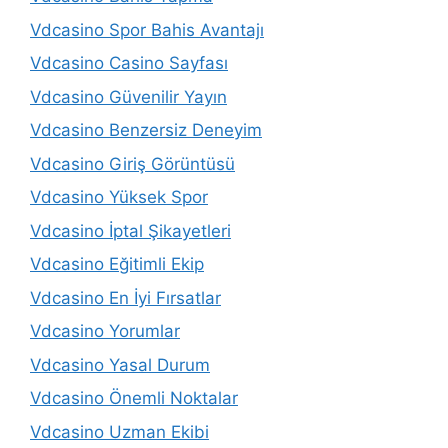
Vdcasino Spor Bahis Avantajı
Vdcasino Casino Sayfası
Vdcasino Güvenilir Yayın
Vdcasino Benzersiz Deneyim
Vdcasino Giriş Görüntüsü
Vdcasino Yüksek Spor
Vdcasino İptal Şikayetleri
Vdcasino Eğitimli Ekip
Vdcasino En İyi Fırsatlar
Vdcasino Yorumlar
Vdcasino Yasal Durum
Vdcasino Önemli Noktalar
Vdcasino Uzman Ekibi