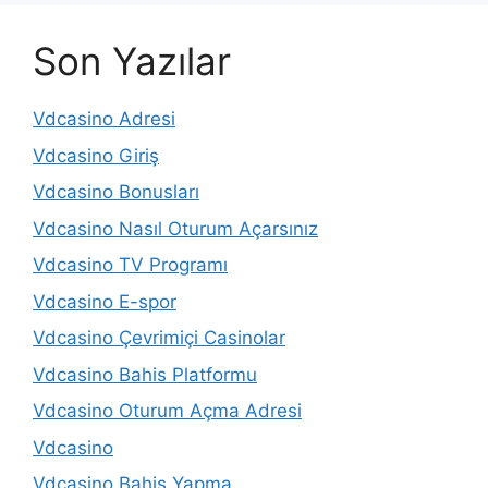
Son Yazılar
Vdcasino Adresi
Vdcasino Giriş
Vdcasino Bonusları
Vdcasino Nasıl Oturum Açarsınız
Vdcasino TV Programı
Vdcasino E-spor
Vdcasino Çevrimiçi Casinolar
Vdcasino Bahis Platformu
Vdcasino Oturum Açma Adresi
Vdcasino
Vdcasino Bahis Yapma