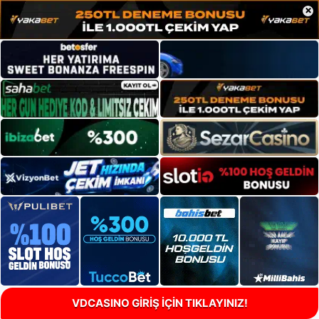
×
VDCASINO GİRİŞ İÇİN TIKLAYINIZ!