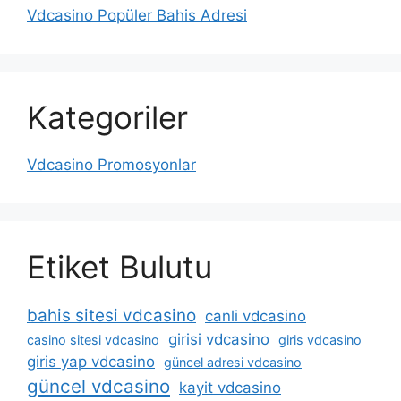
Vdcasino Popüler Bahis Adresi
Kategoriler
Vdcasino Promosyonlar
Etiket Bulutu
bahis sitesi vdcasino
canli vdcasino
girisi vdcasino
casino sitesi vdcasino
giris vdcasino
giris yap vdcasino
güncel adresi vdcasino
güncel vdcasino
kayit vdcasino