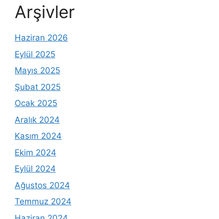
Arşivler
Haziran 2026
Eylül 2025
Mayıs 2025
Şubat 2025
Ocak 2025
Aralık 2024
Kasım 2024
Ekim 2024
Eylül 2024
Ağustos 2024
Temmuz 2024
Haziran 2024