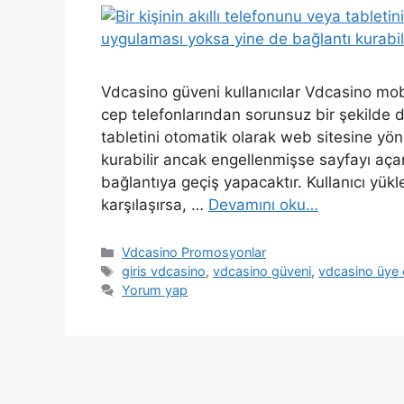
Vdcasino güveni kullanıcılar Vdcasino mobi
cep telefonlarından sorunsuz bir şekilde de
tabletini otomatik olarak web sitesine yö
kurabilir ancak engellenmişse sayfayı aç
bağlantıya geçiş yapacaktır. Kullanıcı yük
karşılaşırsa, …
Devamını oku…
Kategoriler
Vdcasino Promosyonlar
Etiketler
giris vdcasino
,
vdcasino güveni
,
vdcasino üye 
Yorum yap