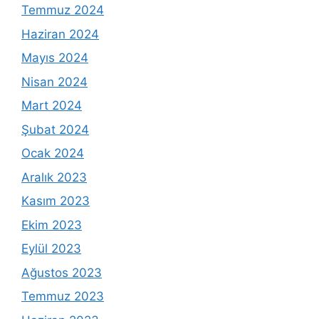
Temmuz 2024
Haziran 2024
Mayıs 2024
Nisan 2024
Mart 2024
Şubat 2024
Ocak 2024
Aralık 2023
Kasım 2023
Ekim 2023
Eylül 2023
Ağustos 2023
Temmuz 2023