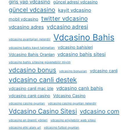
giris yap vdcasino
güncel adresi vdcasino
güncel vdcasino
kayit vdcasino
twitter vdcasino
mobil vdcasino
vdcasino adresi
vdcasino adres
Vdcasino Bahis
vdcasino avantajları nelerdir
vdcasino bahisleri
vdcasino bahis kayıt talimatları
vdcasino bahis sitesi
Vdcasino Bahis Oranları
vdcasino bahis sitesine güvenebilir miyim
vdcasino bonus
vdcasino canli
vdcasino bonusları
vdcasino canli destek
vdcasino canlı bahis
vdcasino canli maç izle
vdcasino canlı casino
Vdcasino Casino
vdcasino casino oyunları
vdcasino casino oyunları nelerdir
Vdcasino Casino Sitesi
vdcasino com
vdcasino en önemli yönleri
vdcasino erişilebilir web sitesi
vdcasino etki alanı url
vdcasino futbol oyunları