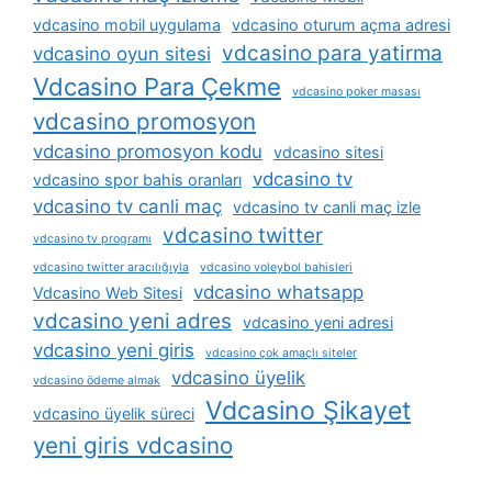
vdcasino mobil uygulama
vdcasino oturum açma adresi
vdcasino para yatirma
vdcasino oyun sitesi
Vdcasino Para Çekme
vdcasino poker masası
vdcasino promosyon
vdcasino promosyon kodu
vdcasino sitesi
vdcasino tv
vdcasino spor bahis oranları
vdcasino tv canli maç
vdcasino tv canli maç izle
vdcasino twitter
vdcasino tv programı
vdcasino twitter aracılığıyla
vdcasino voleybol bahisleri
vdcasino whatsapp
Vdcasino Web Sitesi
vdcasino yeni adres
vdcasino yeni adresi
vdcasino yeni giris
vdcasino çok amaçlı siteler
vdcasino üyelik
vdcasino ödeme almak
Vdcasino Şikayet
vdcasino üyelik süreci
yeni giris vdcasino