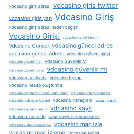
vdcasino giris twitter
vdcasino giris adresi
Vdcasino Giriş
vdcasino giris yap
vdcasino giriş adresi neden değişti
Vdcasino Girişi
vdcasino görsel tasarım
vdcasino güncel adres
Vdcasino Güncel
vdcasino güncel adresi
vdcasino güncel girişi
Vdcasino Güvenilir Mi
vdcasino güvenilirliği
vdcasino güvenlir mi
vdcasino güvenli bahis
vdcasino hakkında
vdcasino hesap
vdcasino hesap oluşturma
vdcasino hoş geldin bonusu nasıl alınır
vdcasino hızlı güncelleme
vdcasino instagram
vdcasino hızlı oyun hizmeti
vdcasino i̇şleri
vdcasino kayit
vdcasino kapsamlı analiz
vdcasino kaç oldu
vdcasino kefalet talebi alacak mı?
vdcasino maç izle
vdcasino kullanıcı güvenliği
vdcasino maç izleme
Vdcasino Mobil