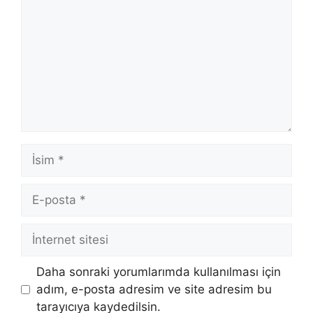
İsim
E-
posta
İnternet
sitesi
Daha sonraki yorumlarımda kullanılması için
adım, e-posta adresim ve site adresim bu
tarayıcıya kaydedilsin.