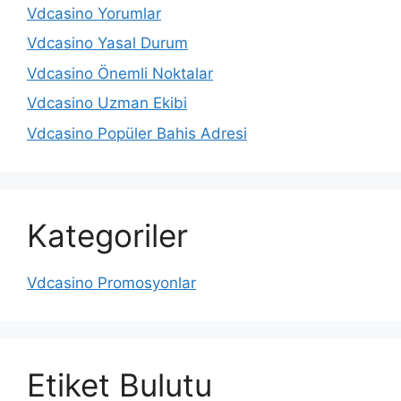
Vdcasino Yorumlar
Vdcasino Yasal Durum
Vdcasino Önemli Noktalar
Vdcasino Uzman Ekibi
Vdcasino Popüler Bahis Adresi
Kategoriler
Vdcasino Promosyonlar
Etiket Bulutu