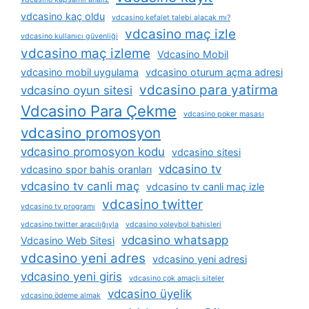
vdcasino kaç oldu
vdcasino kefalet talebi alacak mı?
vdcasino maç izle
vdcasino kullanıcı güvenliği
vdcasino maç izleme
Vdcasino Mobil
vdcasino mobil uygulama
vdcasino oturum açma adresi
vdcasino para yatirma
vdcasino oyun sitesi
Vdcasino Para Çekme
vdcasino poker masası
vdcasino promosyon
vdcasino promosyon kodu
vdcasino sitesi
vdcasino tv
vdcasino spor bahis oranları
vdcasino tv canli maç
vdcasino tv canli maç izle
vdcasino twitter
vdcasino tv programı
vdcasino twitter aracılığıyla
vdcasino voleybol bahisleri
vdcasino whatsapp
Vdcasino Web Sitesi
vdcasino yeni adres
vdcasino yeni adresi
vdcasino yeni giris
vdcasino çok amaçlı siteler
vdcasino üyelik
vdcasino ödeme almak