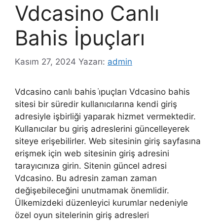
Vdcasino Canlı
Bahis İpuçları
Kasım 27, 2024
Yazarı:
admin
Vdcasino canlı bahis i̇puçları Vdcasino bahis
sitesi bir süredir kullanıcılarına kendi giriş
adresiyle işbirliği yaparak hizmet vermektedir.
Kullanıcılar bu giriş adreslerini güncelleyerek
siteye erişebilirler. Web sitesinin giriş sayfasına
erişmek için web sitesinin giriş adresini
tarayıcınıza girin. Sitenin güncel adresi
Vdcasino. Bu adresin zaman zaman
değişebileceğini unutmamak önemlidir.
Ülkemizdeki düzenleyici kurumlar nedeniyle
özel oyun sitelerinin giriş adresleri