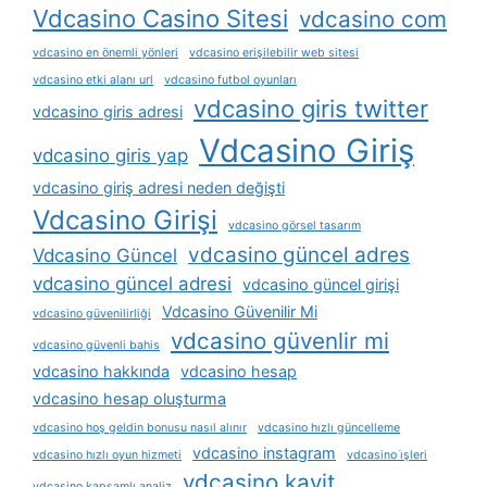
Vdcasino Casino Sitesi
vdcasino com
vdcasino en önemli yönleri
vdcasino erişilebilir web sitesi
vdcasino etki alanı url
vdcasino futbol oyunları
vdcasino giris twitter
vdcasino giris adresi
Vdcasino Giriş
vdcasino giris yap
vdcasino giriş adresi neden değişti
Vdcasino Girişi
vdcasino görsel tasarım
vdcasino güncel adres
Vdcasino Güncel
vdcasino güncel adresi
vdcasino güncel girişi
Vdcasino Güvenilir Mi
vdcasino güvenilirliği
vdcasino güvenlir mi
vdcasino güvenli bahis
vdcasino hakkında
vdcasino hesap
vdcasino hesap oluşturma
vdcasino hoş geldin bonusu nasıl alınır
vdcasino hızlı güncelleme
vdcasino instagram
vdcasino hızlı oyun hizmeti
vdcasino i̇şleri
vdcasino kayit
vdcasino kapsamlı analiz