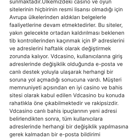
sunmaktadır.Ülkemizdeki casino ve oyun
sitelerinin hiçbirinin resmi lisansı olmadığı için
Avrupa ülkelerinden aldıkları belgelerle
faaliyetlerine devam etmektedirler. Bu siteler,
yakın gelecekte ortadan kaldırılması beklenen
tib kontrollerinden kaçınmak için IP adreslerini
ve adreslerini haftalık olarak değiştirmek
zorunda kalıyor. Vdcasino, kullanıcılarına giriş
adreslerinde değişiklik olduğunda e-posta ve
canlı destek yoluyla ulaşarak herhangi bir
soruna yol açmadığı sonucuna vardı. Müşteri
memnuniyeti açısından en iyi casino ve bahis
sitesi olarak kabul edilen Vdcasino bu konuda
rahatlıkla öne çıkabilmektedir ve rakipsizdir.
Vdcasino canlı bahis ipuçlarının yeni adresi
belirlendikten sonra, tüm kullanıcılara
adreslerinde herhangi bir değişiklik yapılmasına
gerek kalmadan bir e-posta bildirimi