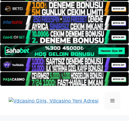
İçeriğe
atla
Menü