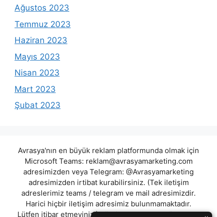
Ağustos 2023
Temmuz 2023
Haziran 2023
Mayıs 2023
Nisan 2023
Mart 2023
Şubat 2023
Avrasya'nın en büyük reklam platformunda olmak için
Microsoft Teams:
reklam@avrasyamarketing.com
adresimizden veya Telegram: @Avrasyamarketing
adresimizden irtibat kurabilirsiniz. (Tek iletişim
adreslerimiz teams / telegram ve mail adresimizdir.
Harici hiçbir iletişim adresimiz bulunmamaktadır.
Lütfen itibar etmeyiniz.) Türkiye yasalarına göre 7258