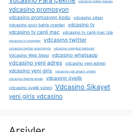
vdcasino poker masası
vdcasino promosyon
vdcasino promosyon kodu
vdcasino sitesi
vdcasino tv
vdcasino spor bahis oranları
vdcasino tv canli maç
vdcasino tv canli maç izle
vdcasino twitter
vdcasino tv programı
vdcasino twitter aracılığıyla
vdcasino voleybol bahisleri
vdcasino whatsapp
Vdcasino Web Sitesi
vdcasino yeni adres
vdcasino yeni adresi
vdcasino yeni giris
vdcasino çok amaçlı siteler
vdcasino üyelik
vdcasino ödeme almak
Vdcasino Şikayet
vdcasino üyelik süreci
yeni giris vdcasino
Arşivler