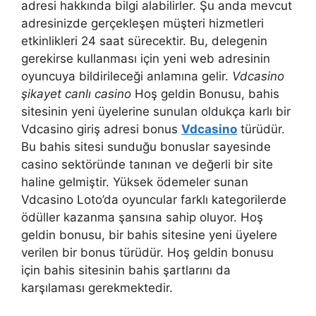
adresi hakkında bilgi alabilirler. Şu anda mevcut
adresinizde gerçekleşen müşteri hizmetleri
etkinlikleri 24 saat sürecektir. Bu, delegenin
gerekirse kullanması için yeni web adresinin
oyuncuya bildirileceği anlamına gelir.
Vdcasino
şikayet canlı casino
Hoş geldin Bonusu, bahis
sitesinin yeni üyelerine sunulan oldukça karlı bir
Vdcasino giriş adresi bonus
Vdcasino
türüdür.
Bu bahis sitesi sunduğu bonuslar sayesinde
casino sektöründe tanınan ve değerli bir site
haline gelmiştir. Yüksek ödemeler sunan
Vdcasino Loto’da oyuncular farklı kategorilerde
ödüller kazanma şansına sahip oluyor. Hoş
geldin bonusu, bir bahis sitesine yeni üyelere
verilen bir bonus türüdür. Hoş geldin bonusu
için bahis sitesinin bahis şartlarını da
karşılaması gerekmektedir.