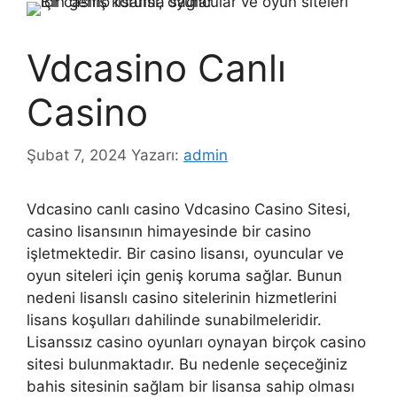
Vdcasino Canlı
Casino
Şubat 7, 2024
Yazarı:
admin
Vdcasino canlı casino Vdcasino Casino Sitesi,
casino lisansının himayesinde bir casino
işletmektedir. Bir casino lisansı, oyuncular ve
oyun siteleri için geniş koruma sağlar. Bunun
nedeni lisanslı casino sitelerinin hizmetlerini
lisans koşulları dahilinde sunabilmeleridir.
Lisanssız casino oyunları oynayan birçok casino
sitesi bulunmaktadır. Bu nedenle seçeceğiniz
bahis sitesinin sağlam bir lisansa sahip olması