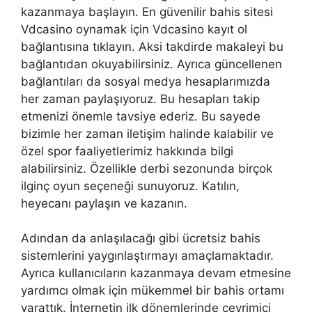
kazanmaya başlayın. En güvenilir bahis sitesi
Vdcasino oynamak için Vdcasino kayıt ol
bağlantısına tıklayın. Aksi takdirde makaleyi bu
bağlantıdan okuyabilirsiniz. Ayrıca güncellenen
bağlantıları da sosyal medya hesaplarımızda
her zaman paylaşıyoruz. Bu hesapları takip
etmenizi önemle tavsiye ederiz. Bu sayede
bizimle her zaman iletişim halinde kalabilir ve
özel spor faaliyetlerimiz hakkında bilgi
alabilirsiniz. Özellikle derbi sezonunda birçok
ilginç oyun seçeneği sunuyoruz. Katılın,
heyecanı paylaşın ve kazanın.
Adından da anlaşılacağı gibi ücretsiz bahis
sistemlerini yaygınlaştırmayı amaçlamaktadır.
Ayrıca kullanıcıların kazanmaya devam etmesine
yardımcı olmak için mükemmel bir bahis ortamı
yarattık. İnternetin ilk dönemlerinde çevrimiçi