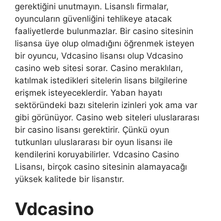
gerektiğini unutmayın. Lisanslı firmalar,
oyuncuların güvenliğini tehlikeye atacak
faaliyetlerde bulunmazlar. Bir casino sitesinin
lisansa üye olup olmadığını öğrenmek isteyen
bir oyuncu, Vdcasino lisansı olup Vdcasino
casino web sitesi sorar. Casino meraklıları,
katılmak istedikleri sitelerin lisans bilgilerine
erişmek isteyeceklerdir. Yaban hayatı
sektöründeki bazı sitelerin izinleri yok ama var
gibi görünüyor. Casino web siteleri uluslararası
bir casino lisansı gerektirir. Çünkü oyun
tutkunları uluslararası bir oyun lisansı ile
kendilerini koruyabilirler. Vdcasino Casino
Lisansı, birçok casino sitesinin alamayacağı
yüksek kalitede bir lisanstır.
Vdcasino