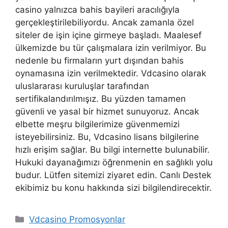
casino yalnızca bahis bayileri aracılığıyla
gerçekleştirilebiliyordu. Ancak zamanla özel
siteler de işin içine girmeye başladı. Maalesef
ülkemizde bu tür çalışmalara izin verilmiyor. Bu
nedenle bu firmaların yurt dışından bahis
oynamasına izin verilmektedir. Vdcasino olarak
uluslararası kuruluşlar tarafından
sertifikalandırılmışız. Bu yüzden tamamen
güvenli ve yasal bir hizmet sunuyoruz. Ancak
elbette meşru bilgilerimize güvenmemizi
isteyebilirsiniz. Bu, Vdcasino lisans bilgilerine
hızlı erişim sağlar. Bu bilgi internette bulunabilir.
Hukuki dayanağımızı öğrenmenin en sağlıklı yolu
budur. Lütfen sitemizi ziyaret edin. Canlı Destek
ekibimiz bu konu hakkında sizi bilgilendirecektir.
Kategoriler
Vdcasino Promosyonlar