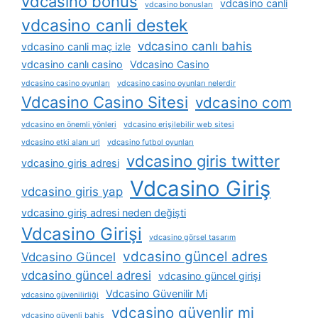
vdcasino bonus
vdcasino canli
vdcasino bonusları
vdcasino canli destek
vdcasino canlı bahis
vdcasino canli maç izle
vdcasino canlı casino
Vdcasino Casino
vdcasino casino oyunları
vdcasino casino oyunları nelerdir
Vdcasino Casino Sitesi
vdcasino com
vdcasino en önemli yönleri
vdcasino erişilebilir web sitesi
vdcasino etki alanı url
vdcasino futbol oyunları
vdcasino giris twitter
vdcasino giris adresi
Vdcasino Giriş
vdcasino giris yap
vdcasino giriş adresi neden değişti
Vdcasino Girişi
vdcasino görsel tasarım
vdcasino güncel adres
Vdcasino Güncel
vdcasino güncel adresi
vdcasino güncel girişi
Vdcasino Güvenilir Mi
vdcasino güvenilirliği
vdcasino güvenlir mi
vdcasino güvenli bahis