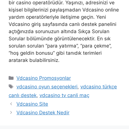
bir casino operatörüdür. Yaşınızı, adresinizi ve
kişisel bilgilerinizi paylaşmadan Vdcasino online
yardım operatörleriyle iletişime geçin. Yeni
Vdcasino giriş sayfasında canlı destek panelini
açtığınızda sorunuzun altında Sıkça Sorulan
Sorular bölümünde görüntülenecektir. En sık
sorulan soruları “para yatırma”, “para çekme”,
“hoş geldin bonusu” gibi tanıdık terimleri
aratarak bulabilirsiniz.
Kategoriler
Vdcasino Promosyonlar
Etiketler
vdcasino oyun seçenekleri
,
vdcasino türkçe
canlı destek
,
vdcasino tv canli maç
Vdcasino Site
Vdcasino Destek Nedir