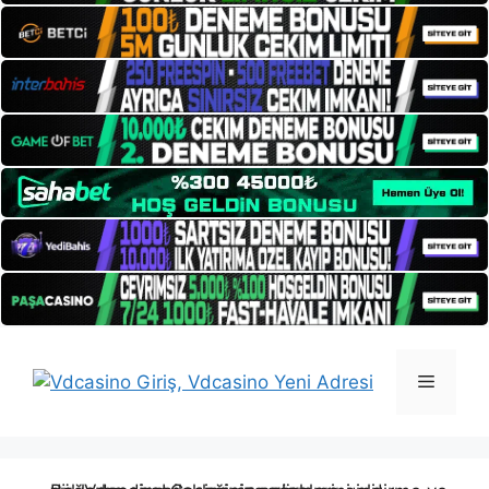
İçeriğe
atla
Menü