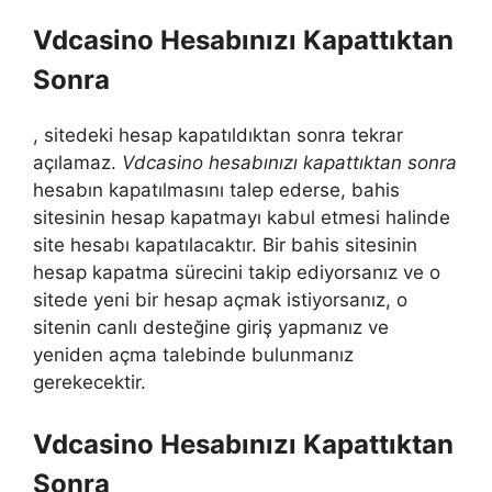
Vdcasino Hesabınızı Kapattıktan
Sonra
, sitedeki hesap kapatıldıktan sonra tekrar
açılamaz.
Vdcasino hesabınızı kapattıktan sonra
hesabın kapatılmasını talep ederse, bahis
sitesinin hesap kapatmayı kabul etmesi halinde
site hesabı kapatılacaktır. Bir bahis sitesinin
hesap kapatma sürecini takip ediyorsanız ve o
sitede yeni bir hesap açmak istiyorsanız, o
sitenin canlı desteğine giriş yapmanız ve
yeniden açma talebinde bulunmanız
gerekecektir.
Vdcasino Hesabınızı Kapattıktan
Sonra