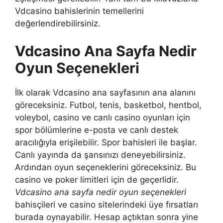
Vdcasino bahislerinin temellerini
değerlendirebilirsiniz.
Vdcasino Ana Sayfa Nedir
Oyun Seçenekleri
İlk olarak Vdcasino ana sayfasının ana alanını
göreceksiniz. Futbol, ​​tenis, basketbol, ​​hentbol, ​​
voleybol, casino ve canlı casino oyunları için
spor bölümlerine e-posta ve canlı destek
aracılığıyla erişilebilir. Spor bahisleri ile başlar.
Canlı yayında da şansınızı deneyebilirsiniz.
Ardından oyun seçeneklerini göreceksiniz. Bu
casino ve poker limitleri için de geçerlidir.
Vdcasino ana sayfa nedir oyun seçenekleri
bahisçileri ve casino sitelerindeki üye fırsatları
burada oynayabilir. Hesap açtıktan sonra yine