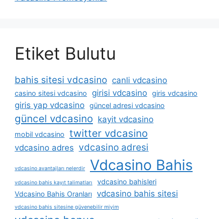
Etiket Bulutu
bahis sitesi vdcasino
canli vdcasino
girisi vdcasino
casino sitesi vdcasino
giris vdcasino
giris yap vdcasino
güncel adresi vdcasino
güncel vdcasino
kayit vdcasino
twitter vdcasino
mobil vdcasino
vdcasino adresi
vdcasino adres
Vdcasino Bahis
vdcasino avantajları nelerdir
vdcasino bahisleri
vdcasino bahis kayıt talimatları
vdcasino bahis sitesi
Vdcasino Bahis Oranları
vdcasino bahis sitesine güvenebilir miyim