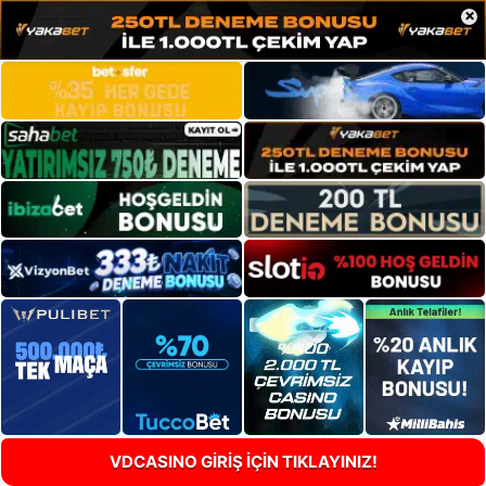
×
VDCASINO GİRİŞ İÇİN TIKLAYINIZ!