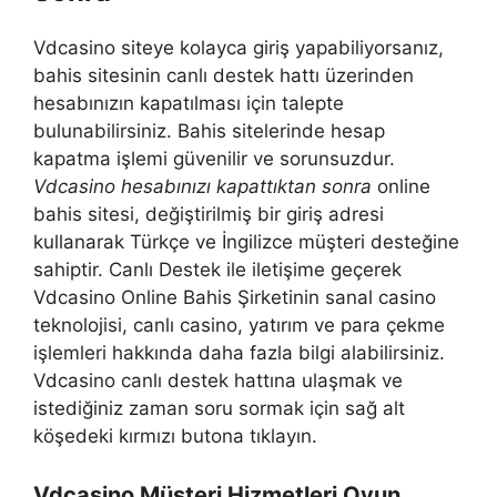
Vdcasino siteye kolayca giriş yapabiliyorsanız,
bahis sitesinin canlı destek hattı üzerinden
hesabınızın kapatılması için talepte
bulunabilirsiniz. Bahis sitelerinde hesap
kapatma işlemi güvenilir ve sorunsuzdur.
Vdcasino hesabınızı kapattıktan sonra
online
bahis sitesi, değiştirilmiş bir giriş adresi
kullanarak Türkçe ve İngilizce müşteri desteğine
sahiptir. Canlı Destek ile iletişime geçerek
Vdcasino Online Bahis Şirketinin sanal casino
teknolojisi, canlı casino, yatırım ve para çekme
işlemleri hakkında daha fazla bilgi alabilirsiniz.
Vdcasino canlı destek hattına ulaşmak ve
istediğiniz zaman soru sormak için sağ alt
köşedeki kırmızı butona tıklayın.
Vdcasino Müşteri Hizmetleri Oyun