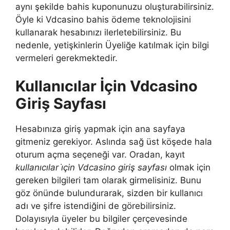
aynı şekilde bahis kuponunuzu oluşturabilirsiniz.
Öyle ki Vdcasino bahis ödeme teknolojisini
kullanarak hesabınızı ilerletebilirsiniz. Bu
nedenle, yetişkinlerin Üyeliğe katılmak için bilgi
vermeleri gerekmektedir.
Kullanıcılar İçin Vdcasino
Giriş Sayfası
Hesabınıza giriş yapmak için ana sayfaya
gitmeniz gerekiyor. Aslında sağ üst köşede hala
oturum açma seçeneği var. Oradan, kayıt
kullanıcılar i̇çin Vdcasino giriş sayfası
olmak için
gereken bilgileri tam olarak girmelisiniz. Bunu
göz önünde bulundurarak, sizden bir kullanıcı
adı ve şifre istendiğini de görebilirsiniz.
Dolayısıyla üyeler bu bilgiler çerçevesinde