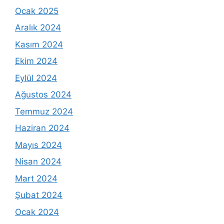
Ocak 2025
Aralık 2024
Kasım 2024
Ekim 2024
Eylül 2024
Ağustos 2024
Temmuz 2024
Haziran 2024
Mayıs 2024
Nisan 2024
Mart 2024
Şubat 2024
Ocak 2024