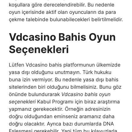
koşullara göre derecelendirebilir. Bu nedenle
oyun içerisinde aktif olan oyuncuların da para
çekme talebinde bulunabilecekleri belirtilmelidir.
Vdcasino Bahis Oyun
Seçenekleri
Lütfen Vdcasino bahis platformunun ülkemizde
yasa dışı olduğunu unutmayın. Türk hukuku
buna izin vermiyor. Bu nedenle yasa dışı bahis
sitelerinden biri olduğunu bilmelisiniz. Bunu göz
önünde bulundurarak
Vdcasino bahis oyun
seçenekleri
Kabul Programı için biraz araştırma
yapmanız gerekecektir. Örneğin adresinizin
doğru olduğundan eminseniz aramanız daha
doğru olacaktır. Ayrıca bazı durumlarda DNA
Eşleşmesi gerekebilir. Yani tüm bu kılavuzlarla