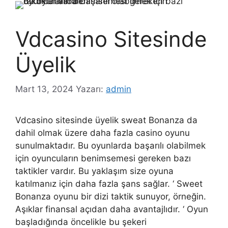
Vdcasino Sitesinde
Üyelik
Mart 13, 2024
Yazarı:
admin
Vdcasino sitesinde üyelik sweat Bonanza da
dahil olmak üzere daha fazla casino oyunu
sunulmaktadır. Bu oyunlarda başarılı olabilmek
için oyuncuların benimsemesi gereken bazı
taktikler vardır. Bu yaklaşım size oyuna
katılmanız için daha fazla şans sağlar. ‘ Sweet
Bonanza oyunu bir dizi taktik sunuyor, örneğin.
Aşıklar finansal açıdan daha avantajlıdır. ‘ Oyun
başladığında öncelikle bu şekeri