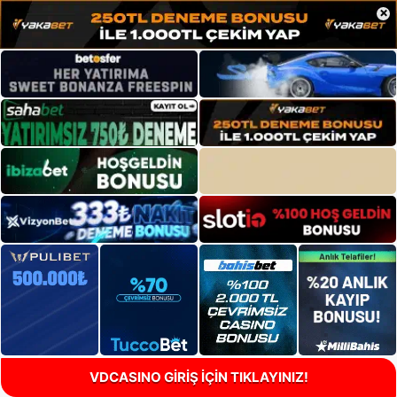
×
VDCASINO GİRİŞ İÇİN TIKLAYINIZ!