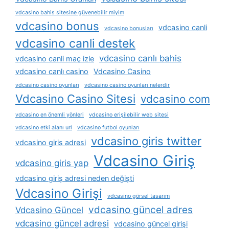
vdcasino bahis sitesine güvenebilir miyim
vdcasino bonus
vdcasino canli
vdcasino bonusları
vdcasino canli destek
vdcasino canlı bahis
vdcasino canli maç izle
vdcasino canlı casino
Vdcasino Casino
vdcasino casino oyunları
vdcasino casino oyunları nelerdir
Vdcasino Casino Sitesi
vdcasino com
vdcasino en önemli yönleri
vdcasino erişilebilir web sitesi
vdcasino etki alanı url
vdcasino futbol oyunları
vdcasino giris twitter
vdcasino giris adresi
Vdcasino Giriş
vdcasino giris yap
vdcasino giriş adresi neden değişti
Vdcasino Girişi
vdcasino görsel tasarım
vdcasino güncel adres
Vdcasino Güncel
vdcasino güncel adresi
vdcasino güncel girişi