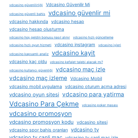
Vdcasino Güvenilir Mi
vdcasino güvenilirliği
vdcasino güvenlir mi
vdcasino güvenli bahis
vdcasino hakkında
vdcasino hesap
vdcasino hesap oluşturma
vdcasino hoş geldin bonusu nasıl alınır
vdcasino hızlı güncelleme
vdcasino instagram
vdcasino hızlı oyun hizmeti
vdcasino i̇şleri
vdcasino kayit
vdcasino kapsamlı analiz
vdcasino kaç oldu
vdcasino kefalet talebi alacak mı?
vdcasino maç izle
vdcasino kullanıcı güvenliği
vdcasino maç izleme
Vdcasino Mobil
vdcasino mobil uygulama
vdcasino oturum açma adresi
vdcasino para yatirma
vdcasino oyun sitesi
Vdcasino Para Çekme
vdcasino poker masası
vdcasino promosyon
vdcasino promosyon kodu
vdcasino sitesi
vdcasino tv
vdcasino spor bahis oranları
vdcasino tv canli maç
vdcasino tv canli maç izle