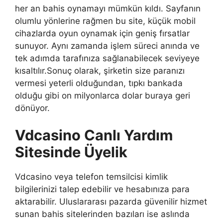
her an bahis oynamayı mümkün kıldı. Sayfanın
olumlu yönlerine rağmen bu site, küçük mobil
cihazlarda oyun oynamak için geniş fırsatlar
sunuyor. Aynı zamanda işlem süreci anında ve
tek adımda tarafınıza sağlanabilecek seviyeye
kısaltılır.Sonuç olarak, şirketin size paranızı
vermesi yeterli olduğundan, tıpkı bankada
olduğu gibi on milyonlarca dolar buraya geri
dönüyor.
Vdcasino Canlı Yardım
Sitesinde Üyelik
Vdcasino veya telefon temsilcisi kimlik
bilgilerinizi talep edebilir ve hesabınıza para
aktarabilir. Uluslararası pazarda güvenilir hizmet
sunan bahis sitelerinden bazıları ise aslında