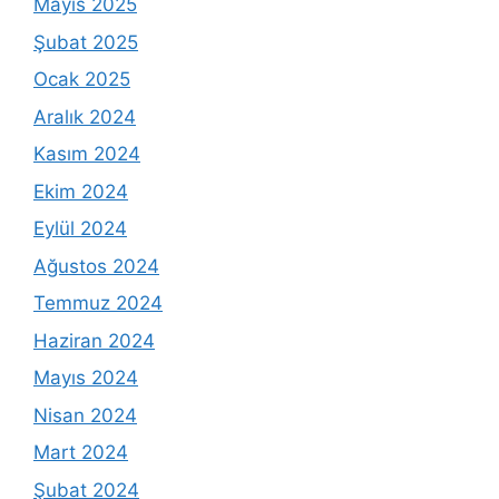
Mayıs 2025
Şubat 2025
Ocak 2025
Aralık 2024
Kasım 2024
Ekim 2024
Eylül 2024
Ağustos 2024
Temmuz 2024
Haziran 2024
Mayıs 2024
Nisan 2024
Mart 2024
Şubat 2024