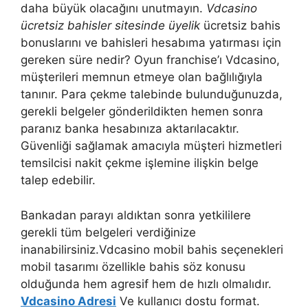
daha büyük olacağını unutmayın.
Vdcasino
ücretsiz bahisler sitesinde üyelik
ücretsiz bahis
bonuslarını ve bahisleri hesabıma yatırması için
gereken süre nedir? Oyun franchise’ı Vdcasino,
müşterileri memnun etmeye olan bağlılığıyla
tanınır. Para çekme talebinde bulunduğunuzda,
gerekli belgeler gönderildikten hemen sonra
paranız banka hesabınıza aktarılacaktır.
Güvenliği sağlamak amacıyla müşteri hizmetleri
temsilcisi nakit çekme işlemine ilişkin belge
talep edebilir.
Bankadan parayı aldıktan sonra yetkililere
gerekli tüm belgeleri verdiğinize
inanabilirsiniz.Vdcasino mobil bahis seçenekleri
mobil tasarımı özellikle bahis söz konusu
olduğunda hem agresif hem de hızlı olmalıdır.
Vdcasino Adresi
Ve kullanıcı dostu format.