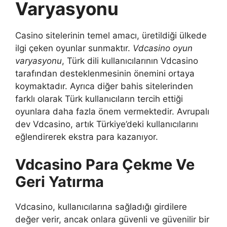
Varyasyonu
Casino sitelerinin temel amacı, üretildiği ülkede
ilgi çeken oyunlar sunmaktır.
Vdcasino oyun
varyasyonu
, Türk dili kullanıcılarının Vdcasino
tarafından desteklenmesinin önemini ortaya
koymaktadır. Ayrıca diğer bahis sitelerinden
farklı olarak Türk kullanıcıların tercih ettiği
oyunlara daha fazla önem vermektedir. Avrupalı ​​
dev Vdcasino, artık Türkiye’deki kullanıcılarını
eğlendirerek ekstra para kazanıyor.
Vdcasino Para Çekme Ve
Geri Yatırma
Vdcasino, kullanıcılarına sağladığı girdilere
değer verir, ancak onlara güvenli ve güvenilir bir