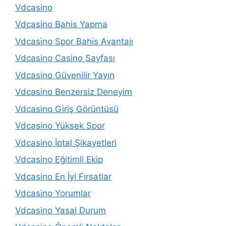
Vdcasino
Vdcasino Bahis Yapma
Vdcasino Spor Bahis Avantajı
Vdcasino Casino Sayfası
Vdcasino Güvenilir Yayın
Vdcasino Benzersiz Deneyim
Vdcasino Giriş Görüntüsü
Vdcasino Yüksek Spor
Vdcasino İptal Şikayetleri
Vdcasino Eğitimli Ekip
Vdcasino En İyi Fırsatlar
Vdcasino Yorumlar
Vdcasino Yasal Durum