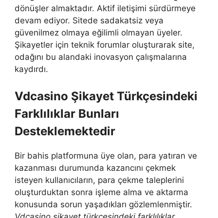
dönüşler almaktadır. Aktif iletişimi sürdürmeye
devam ediyor. Sitede sadakatsiz veya
güvenilmez olmaya eğilimli olmayan üyeler.
Şikayetler için teknik forumlar oluşturarak site,
odağını bu alandaki inovasyon çalışmalarına
kaydırdı.
Vdcasino Şikayet Türkçesindeki
Farklılıklar Bunları
Desteklemektedir
Bir bahis platformuna üye olan, para yatıran ve
kazanması durumunda kazancını çekmek
isteyen kullanıcıların, para çekme taleplerini
oluşturduktan sonra işleme alma ve aktarma
konusunda sorun yaşadıkları gözlemlenmiştir.
Vdcasino şikayet türkçesindeki farklılıklar