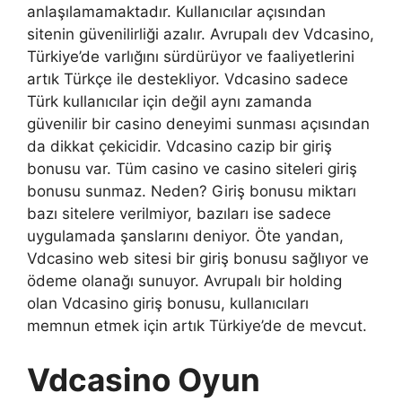
anlaşılamamaktadır. Kullanıcılar açısından
sitenin güvenilirliği azalır. Avrupalı ​​dev Vdcasino,
Türkiye’de varlığını sürdürüyor ve faaliyetlerini
artık Türkçe ile destekliyor. Vdcasino sadece
Türk kullanıcılar için değil aynı zamanda
güvenilir bir casino deneyimi sunması açısından
da dikkat çekicidir. Vdcasino cazip bir giriş
bonusu var. Tüm casino ve casino siteleri giriş
bonusu sunmaz. Neden? Giriş bonusu miktarı
bazı sitelere verilmiyor, bazıları ise sadece
uygulamada şanslarını deniyor. Öte yandan,
Vdcasino web sitesi bir giriş bonusu sağlıyor ve
ödeme olanağı sunuyor. Avrupalı ​​bir holding
olan Vdcasino giriş bonusu, kullanıcıları
memnun etmek için artık Türkiye’de de mevcut.
Vdcasino Oyun