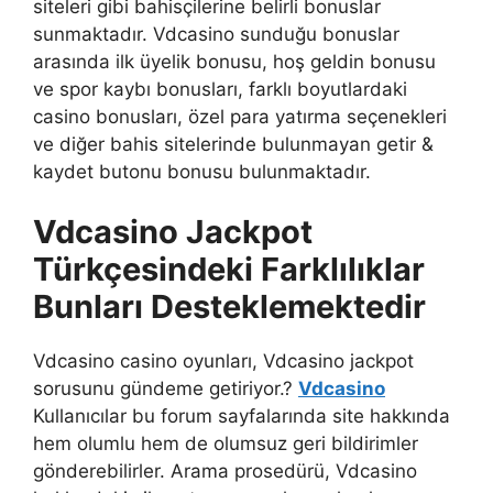
siteleri gibi bahisçilerine belirli bonuslar
sunmaktadır. Vdcasino sunduğu bonuslar
arasında ilk üyelik bonusu, hoş geldin bonusu
ve spor kaybı bonusları, farklı boyutlardaki
casino bonusları, özel para yatırma seçenekleri
ve diğer bahis sitelerinde bulunmayan getir &
kaydet butonu bonusu bulunmaktadır.
Vdcasino Jackpot
Türkçesindeki Farklılıklar
Bunları Desteklemektedir
Vdcasino casino oyunları, Vdcasino jackpot
sorusunu gündeme getiriyor.?
Vdcasino
Kullanıcılar bu forum sayfalarında site hakkında
hem olumlu hem de olumsuz geri bildirimler
gönderebilirler. Arama prosedürü, Vdcasino