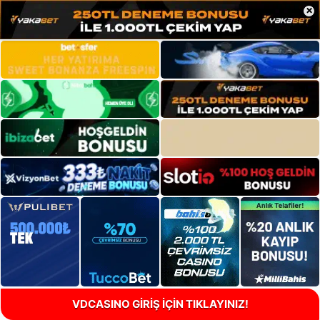
×
VDCASINO GİRİŞ İÇİN TIKLAYINIZ!