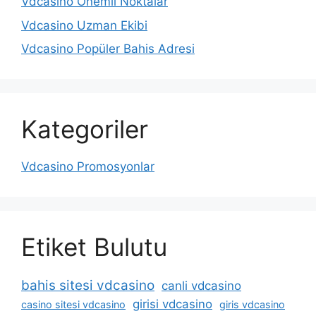
Vdcasino Önemli Noktalar
Vdcasino Uzman Ekibi
Vdcasino Popüler Bahis Adresi
Kategoriler
Vdcasino Promosyonlar
Etiket Bulutu
bahis sitesi vdcasino
canli vdcasino
girisi vdcasino
casino sitesi vdcasino
giris vdcasino