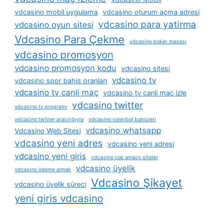
vdcasino mobil uygulama
vdcasino oturum açma adresi
vdcasino para yatirma
vdcasino oyun sitesi
Vdcasino Para Çekme
vdcasino poker masası
vdcasino promosyon
vdcasino promosyon kodu
vdcasino sitesi
vdcasino tv
vdcasino spor bahis oranları
vdcasino tv canli maç
vdcasino tv canli maç izle
vdcasino twitter
vdcasino tv programı
vdcasino twitter aracılığıyla
vdcasino voleybol bahisleri
vdcasino whatsapp
Vdcasino Web Sitesi
vdcasino yeni adres
vdcasino yeni adresi
vdcasino yeni giris
vdcasino çok amaçlı siteler
vdcasino üyelik
vdcasino ödeme almak
Vdcasino Şikayet
vdcasino üyelik süreci
yeni giris vdcasino