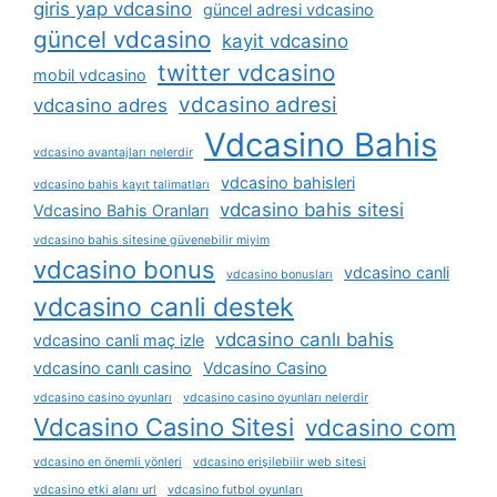
giris yap vdcasino
güncel adresi vdcasino
güncel vdcasino
kayit vdcasino
twitter vdcasino
mobil vdcasino
vdcasino adresi
vdcasino adres
Vdcasino Bahis
vdcasino avantajları nelerdir
vdcasino bahisleri
vdcasino bahis kayıt talimatları
vdcasino bahis sitesi
Vdcasino Bahis Oranları
vdcasino bahis sitesine güvenebilir miyim
vdcasino bonus
vdcasino canli
vdcasino bonusları
vdcasino canli destek
vdcasino canlı bahis
vdcasino canli maç izle
vdcasino canlı casino
Vdcasino Casino
vdcasino casino oyunları
vdcasino casino oyunları nelerdir
Vdcasino Casino Sitesi
vdcasino com
vdcasino en önemli yönleri
vdcasino erişilebilir web sitesi
vdcasino etki alanı url
vdcasino futbol oyunları