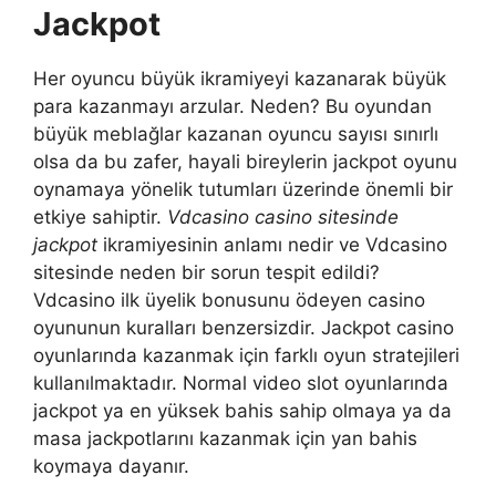
Jackpot
Her oyuncu büyük ikramiyeyi kazanarak büyük
para kazanmayı arzular. Neden? Bu oyundan
büyük meblağlar kazanan oyuncu sayısı sınırlı
olsa da bu zafer, hayali bireylerin jackpot oyunu
oynamaya yönelik tutumları üzerinde önemli bir
etkiye sahiptir.
Vdcasino casino sitesinde
jackpot
ikramiyesinin anlamı nedir ve Vdcasino
sitesinde neden bir sorun tespit edildi?
Vdcasino ilk üyelik bonusunu ödeyen casino
oyununun kuralları benzersizdir. Jackpot casino
oyunlarında kazanmak için farklı oyun stratejileri
kullanılmaktadır. Normal video slot oyunlarında
jackpot ya en yüksek bahis sahip olmaya ya da
masa jackpotlarını kazanmak için yan bahis
koymaya dayanır.