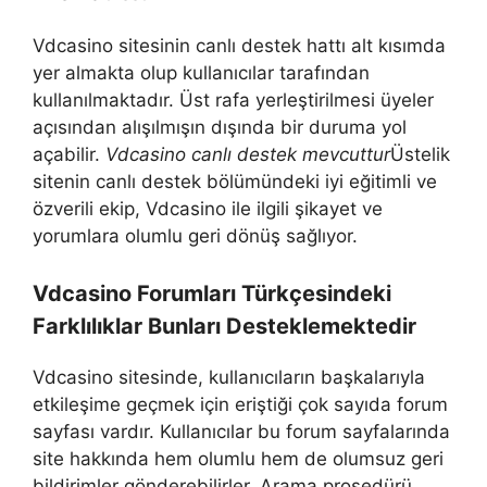
Vdcasino sitesinin canlı destek hattı alt kısımda
yer almakta olup kullanıcılar tarafından
kullanılmaktadır. Üst rafa yerleştirilmesi üyeler
açısından alışılmışın dışında bir duruma yol
açabilir.
Vdcasino canlı destek mevcuttur
Üstelik
sitenin canlı destek bölümündeki iyi eğitimli ve
özverili ekip, Vdcasino ile ilgili şikayet ve
yorumlara olumlu geri dönüş sağlıyor.
Vdcasino Forumları Türkçesindeki
Farklılıklar Bunları Desteklemektedir
Vdcasino sitesinde, kullanıcıların başkalarıyla
etkileşime geçmek için eriştiği çok sayıda forum
sayfası vardır. Kullanıcılar bu forum sayfalarında
site hakkında hem olumlu hem de olumsuz geri
bildirimler gönderebilirler. Arama prosedürü,