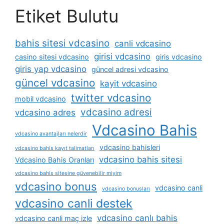
Etiket Bulutu
bahis sitesi vdcasino
canli vdcasino
girisi vdcasino
casino sitesi vdcasino
giris vdcasino
giris yap vdcasino
güncel adresi vdcasino
güncel vdcasino
kayit vdcasino
twitter vdcasino
mobil vdcasino
vdcasino adresi
vdcasino adres
Vdcasino Bahis
vdcasino avantajları nelerdir
vdcasino bahisleri
vdcasino bahis kayıt talimatları
vdcasino bahis sitesi
Vdcasino Bahis Oranları
vdcasino bahis sitesine güvenebilir miyim
vdcasino bonus
vdcasino canli
vdcasino bonusları
vdcasino canli destek
vdcasino canlı bahis
vdcasino canli maç izle