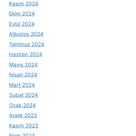
Kasım 2024
Ekim 2024
Eylül 2024
Ağustos 2024
Temmuz 2024
Haziran 2024
Mayıs 2024
Nisan 2024
Mart 2024
Şubat 2024
Ocak 2024
Aralık 2023
Kasım 2023
Ekim 2023