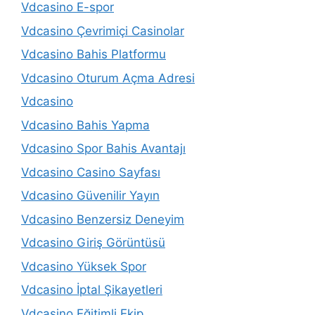
Vdcasino E-spor
Vdcasino Çevrimiçi Casinolar
Vdcasino Bahis Platformu
Vdcasino Oturum Açma Adresi
Vdcasino
Vdcasino Bahis Yapma
Vdcasino Spor Bahis Avantajı
Vdcasino Casino Sayfası
Vdcasino Güvenilir Yayın
Vdcasino Benzersiz Deneyim
Vdcasino Giriş Görüntüsü
Vdcasino Yüksek Spor
Vdcasino İptal Şikayetleri
Vdcasino Eğitimli Ekip