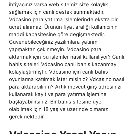
ihtiyacınız varsa web sitemiz size kolaylık
sağlamak için canlı destek sunmaktadır.
Vdcasino para yatırma işlemlerinde ekstra bir
ücret alınmaz. Ürünün fiyat aralığı kullanıcının
maddi kapasitesine göre değişmektedir.
Güvenebileceğiniz yazılımlara yatırım
yapmaktan çekinmeyin. Vdcasino para
aktarmak için bu işlemler nasıl kullanılıyor? Canlı
bahis siteleri Vdcasino canlı bahis kazanmayı
kolaylaştırmıştır. Vdcasino için canlı bahis
oyunlarına katılmak ister misiniz? Vdcasino nasıl
para aktarabilirim? Artık mevcut giriş adresinizi
kullanarak kayıt ve para yatırma işlemine
başlayabilirsiniz. Bir bahis sitesine üye
olabilmek için 18 yaş ve üzerinde olmanız
gerekmektedir.