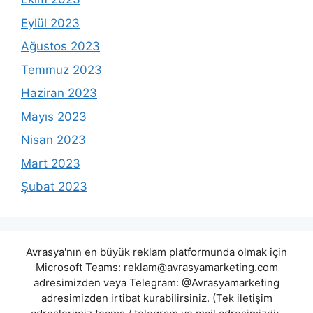
Eylül 2023
Ağustos 2023
Temmuz 2023
Haziran 2023
Mayıs 2023
Nisan 2023
Mart 2023
Şubat 2023
Avrasya'nın en büyük reklam platformunda olmak için
Microsoft Teams:
reklam@avrasyamarketing.com
adresimizden veya Telegram: @Avrasyamarketing
adresimizden irtibat kurabilirsiniz. (Tek iletişim