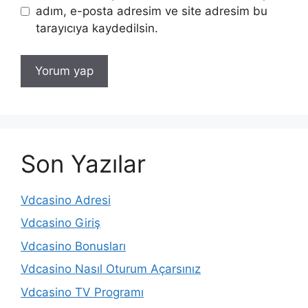
adım, e-posta adresim ve site adresim bu
tarayıcıya kaydedilsin.
Son Yazılar
Vdcasino Adresi
Vdcasino Giriş
Vdcasino Bonusları
Vdcasino Nasıl Oturum Açarsınız
Vdcasino TV Programı